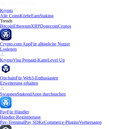
Krypto
Alle Coins
Körbe
Earn
Staking
Trends
Bitcoin
Ethereum
XRP
Dogecoin
Cronos
Crypto.com App
Für alltägliche Nutzer
Loslegen
Krypto
Visa Prepaid-Karte
Level Up
Onchain
Für Web3-Enthusiasten
Erweiterung erhalten
Swappen
Staken
dApps durchsuchen
Pay
Für Händler
Händler-Registrierung
Pay-Terminal
Pay SDK
eCommerce-Plugins
Vorhersagen