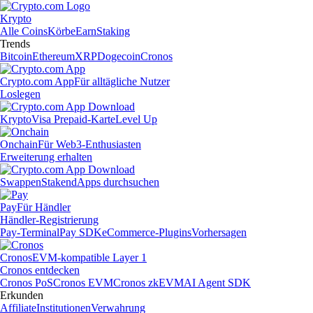
Krypto
Alle Coins
Körbe
Earn
Staking
Trends
Bitcoin
Ethereum
XRP
Dogecoin
Cronos
Crypto.com App
Für alltägliche Nutzer
Loslegen
Krypto
Visa Prepaid-Karte
Level Up
Onchain
Für Web3-Enthusiasten
Erweiterung erhalten
Swappen
Staken
dApps durchsuchen
Pay
Für Händler
Händler-Registrierung
Pay-Terminal
Pay SDK
eCommerce-Plugins
Vorhersagen
Cronos
EVM-kompatible Layer 1
Cronos entdecken
Cronos PoS
Cronos EVM
Cronos zkEVM
AI Agent SDK
Erkunden
Affiliate
Institutionen
Verwahrung