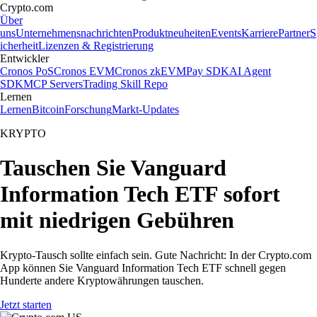
Crypto.com
Über
uns
Unternehmensnachrichten
Produktneuheiten
Events
Karriere
Partner
S
icherheit
Lizenzen & Registrierung
Entwickler
Cronos PoS
Cronos EVM
Cronos zkEVM
Pay SDK
AI Agent
SDK
MCP Servers
Trading Skill Repo
Lernen
Lernen
Bitcoin
Forschung
Markt-Updates
KRYPTO
Tauschen Sie Vanguard
Information Tech ETF sofort
mit niedrigen Gebühren
Krypto-Tausch sollte einfach sein. Gute Nachricht: In der Crypto.com
App können Sie Vanguard Information Tech ETF schnell gegen
Hunderte andere Kryptowährungen tauschen.
Jetzt starten