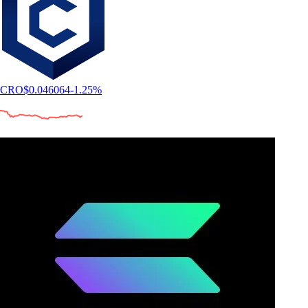
CRO
$
0.046064
-1.25
%