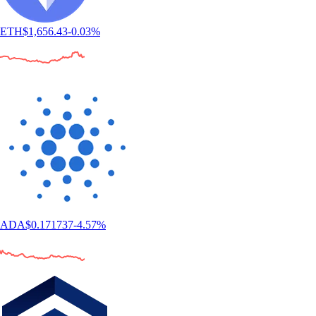
ETH
$
1,656.43
-0.03
%
ADA
$
0.171737
-4.57
%