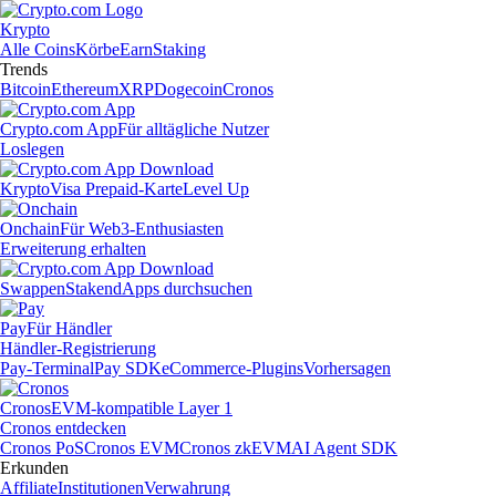
Krypto
Alle Coins
Körbe
Earn
Staking
Trends
Bitcoin
Ethereum
XRP
Dogecoin
Cronos
Crypto.com App
Für alltägliche Nutzer
Loslegen
Krypto
Visa Prepaid-Karte
Level Up
Onchain
Für Web3-Enthusiasten
Erweiterung erhalten
Swappen
Staken
dApps durchsuchen
Pay
Für Händler
Händler-Registrierung
Pay-Terminal
Pay SDK
eCommerce-Plugins
Vorhersagen
Cronos
EVM-kompatible Layer 1
Cronos entdecken
Cronos PoS
Cronos EVM
Cronos zkEVM
AI Agent SDK
Erkunden
Affiliate
Institutionen
Verwahrung