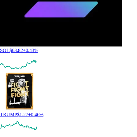
SOL
$
63.82
+
0.43
%
TRUMP
$
1.27
+
0.46
%