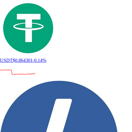
USDT
$
0.864301
-0.14
%