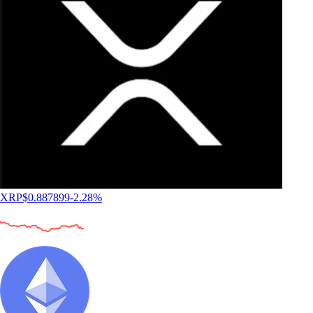
XRP
$
0.887899
-2.28
%