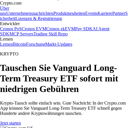
Crypto.com
Über
uns
Unternehmensnachrichten
Produktneuheiten
Events
Karriere
Partner
S
icherheit
Lizenzen & Registrierung
Entwickler
Cronos PoS
Cronos EVM
Cronos zkEVM
Pay SDK
AI Agent
SDK
MCP Servers
Trading Skill Repo
Lernen
Lernen
Bitcoin
Forschung
Markt-Updates
KRYPTO
Tauschen Sie Vanguard Long-
Term Treasury ETF sofort mit
niedrigen Gebühren
Krypto-Tausch sollte einfach sein. Gute Nachricht: In der Crypto.com
App können Sie Vanguard Long-Term Treasury ETF schnell gegen
Hunderte andere Kryptowährungen tauschen.
Jetzt starten