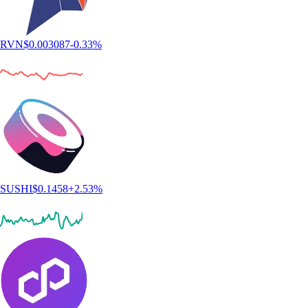
RVN
$
0.003087
-0.33
%
SUSHI
$
0.1458
+
2.53
%