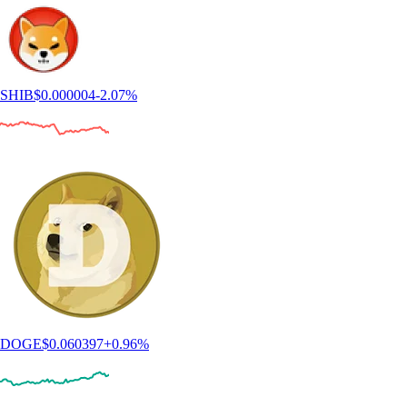
SHIB
$
0.000004
-2.07
%
DOGE
$
0.060397
+
0.96
%