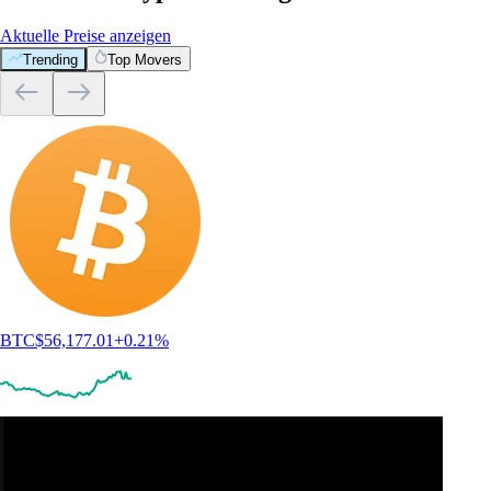
Aktuelle Preise anzeigen
Trending
Top Movers
BTC
$
56,177.01
+
0.21
%