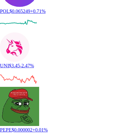
POL
$
0.065249
+
0.71
%
UNI
$
3.45
-2.47
%
PEPE
$
0.000002
+
0.01
%