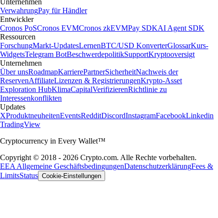
Unternehmen
Verwahrung
Pay für Händler
Entwickler
Cronos PoS
Cronos EVM
Cronos zkEVM
Pay SDK
AI Agent SDK
Ressourcen
Forschung
Markt-Updates
Lernen
BTC/USD Konverter
Glossar
Kurs-
Widgets
Telegram Bot
Beschwerdepolitik
Support
Kryptooversigt
Unternehmen
Über uns
Roadmap
Karriere
Partner
Sicherheit
Nachweis der
Reserven
Affiliate
Lizenzen & Registrierungen
Krypto-Asset
Exploration Hub
Klima
Capital
Verifizieren
Richtlinie zu
Interessenkonflikten
Updates
X
Produktneuheiten
Events
Reddit
Discord
Instagram
Facebook
Linkedin
TradingView
Cryptocurrency in Every Wallet™
Copyright © 2018 - 2026 Crypto.com. Alle Rechte vorbehalten.
EEA Allgemeine Geschäftsbedingungen
Datenschutzerklärung
Fees &
Limits
Status
Cookie-Einstellungen