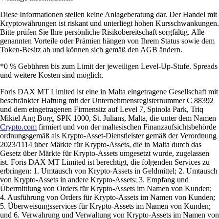
Diese Informationen stellen keine Anlageberatung dar. Der Handel mit
Kryptowährungen ist riskant und unterliegt hohen Kursschwankungen.
Bitte prüfen Sie Ihre persönliche Risikobereitschaft sorgfältig. Alle
genannten Vorteile oder Prämien hängen von Ihrem Status sowie dem
Token-Besitz ab und können sich gemäß den AGB ändern.
*0 % Gebühren bis zum Limit der jeweiligen Level-Up-Stufe. Spreads
und weitere Kosten sind möglich.
Foris DAX MT Limited ist eine in Malta eingetragene Gesellschaft mit
beschränkter Haftung mit der Unternehmensregisternummer C 88392
und dem eingetragenen Firmensitz auf Level 7, Spinola Park, Triq
Mikiel Ang Borg, SPK 1000, St. Julians, Malta, die unter dem Namen
Crypto.com
firmiert und von der maltesischen Finanzaufsichtsbehörde
ordnungsgemäß als Krypto-Asset-Dienstleister gemäß der Verordnung
2023/1114 über Märkte für Krypto-Assets, die in Malta durch das
Gesetz über Märkte für Krypto-Assets umgesetzt wurde, zugelassen
ist. Foris DAX MT Limited ist berechtigt, die folgenden Services zu
erbringen: 1. Umtausch von Krypto-Assets in Geldmittel; 2. Umtausch
von Krypto-Assets in andere Krypto-Assets; 3. Empfang und
Übermittlung von Orders für Krypto-Assets im Namen von Kunden;
4. Ausführung von Orders für Krypto-Assets im Namen von Kunden;
5. Überweisungsservices für Krypto-Assets im Namen von Kunden;
und 6. Verwahrung und Verwaltung von Krypto-Assets im Namen von