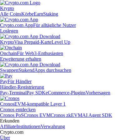
Krypto
Alle Coins
Körbe
Earn
Staking
Crypto.com App
Für alltägliche Nutzer
Loslegen
Krypto
Visa Prepaid-Karte
Level Up
Onchain
Für Web3-Enthusiasten
Erweiterung erhalten
Swappen
Staken
dApps durchsuchen
Pay
Für Händler
Händler-Registrierung
Pay-Terminal
Pay SDK
eCommerce-Plugins
Vorhersagen
Cronos
EVM-kompatible Layer 1
Cronos entdecken
Cronos PoS
Cronos EVM
Cronos zkEVM
AI Agent SDK
Erkunden
Affiliate
Institutionen
Verwahrung
Crypto.com
Über