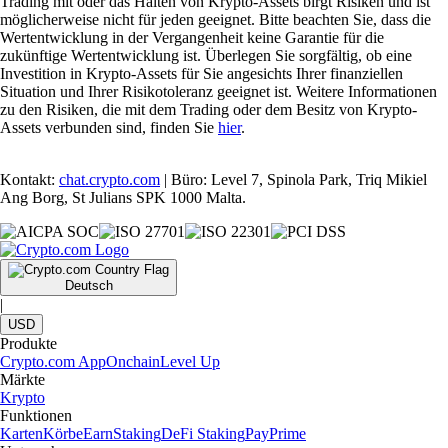
Trading mit oder das Halten von Krypto-Assets birgt Risiken und ist
möglicherweise nicht für jeden geeignet. Bitte beachten Sie, dass die
Wertentwicklung in der Vergangenheit keine Garantie für die
zukünftige Wertentwicklung ist. Überlegen Sie sorgfältig, ob eine
Investition in Krypto-Assets für Sie angesichts Ihrer finanziellen
Situation und Ihrer Risikotoleranz geeignet ist. Weitere Informationen
zu den Risiken, die mit dem Trading oder dem Besitz von Krypto-
Assets verbunden sind, finden Sie
hier
.
Kontakt:
chat.crypto.com
| Büro: Level 7, Spinola Park, Triq Mikiel
Ang Borg, St Julians SPK 1000 Malta.
Deutsch
|
USD
Produkte
Crypto.com App
Onchain
Level Up
Märkte
Krypto
Funktionen
Karten
Körbe
Earn
Staking
DeFi Staking
Pay
Prime