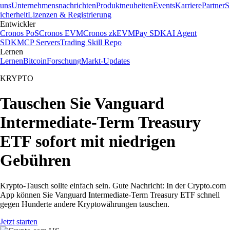
uns
Unternehmensnachrichten
Produktneuheiten
Events
Karriere
Partner
S
icherheit
Lizenzen & Registrierung
Entwickler
Cronos PoS
Cronos EVM
Cronos zkEVM
Pay SDK
AI Agent
SDK
MCP Servers
Trading Skill Repo
Lernen
Lernen
Bitcoin
Forschung
Markt-Updates
KRYPTO
Tauschen Sie Vanguard
Intermediate-Term Treasury
ETF sofort mit niedrigen
Gebühren
Krypto-Tausch sollte einfach sein. Gute Nachricht: In der Crypto.com
App können Sie Vanguard Intermediate-Term Treasury ETF schnell
gegen Hunderte andere Kryptowährungen tauschen.
Jetzt starten