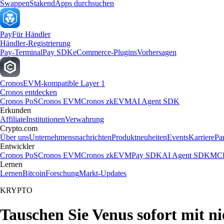
Swappen
Staken
dApps durchsuchen
Pay
Für Händler
Händler-Registrierung
Pay-Terminal
Pay SDK
eCommerce-Plugins
Vorhersagen
Cronos
EVM-kompatible Layer 1
Cronos entdecken
Cronos PoS
Cronos EVM
Cronos zkEVM
AI Agent SDK
Erkunden
Affiliate
Institutionen
Verwahrung
Crypto.com
Über uns
Unternehmensnachrichten
Produktneuheiten
Events
Karriere
Pa
Entwickler
Cronos PoS
Cronos EVM
Cronos zkEVM
Pay SDK
AI Agent SDK
MCP
Lernen
Lernen
Bitcoin
Forschung
Markt-Updates
KRYPTO
Tauschen Sie Venus sofort mit n