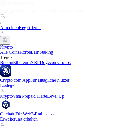
Märkte
Einzelpersonen
Unternehmen
Entdecken
/
Anmelden
Registrieren
Krypto
Alle Coins
Körbe
Earn
Staking
Trends
Bitcoin
Ethereum
XRP
Dogecoin
Cronos
Crypto.com App
Für alltägliche Nutzer
Loslegen
Krypto
Visa Prepaid-Karte
Level Up
Onchain
Für Web3-Enthusiasten
Erweiterung erhalten