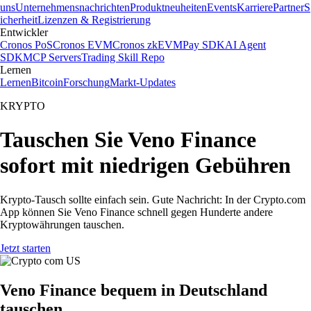
uns
Unternehmensnachrichten
Produktneuheiten
Events
Karriere
Partner
S
icherheit
Lizenzen & Registrierung
Entwickler
Cronos PoS
Cronos EVM
Cronos zkEVM
Pay SDK
AI Agent
SDK
MCP Servers
Trading Skill Repo
Lernen
Lernen
Bitcoin
Forschung
Markt-Updates
KRYPTO
Tauschen Sie Veno Finance
sofort mit niedrigen Gebühren
Krypto-Tausch sollte einfach sein. Gute Nachricht: In der Crypto.com
App können Sie Veno Finance schnell gegen Hunderte andere
Kryptowährungen tauschen.
Jetzt starten
Veno Finance bequem in Deutschland
tauschen