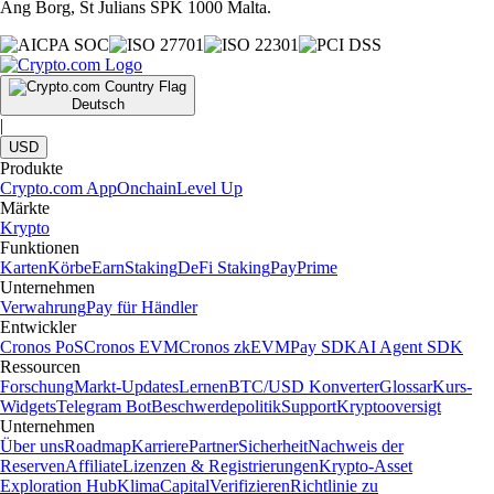
Ang Borg, St Julians SPK 1000 Malta.
Deutsch
|
USD
Produkte
Crypto.com App
Onchain
Level Up
Märkte
Krypto
Funktionen
Karten
Körbe
Earn
Staking
DeFi Staking
Pay
Prime
Unternehmen
Verwahrung
Pay für Händler
Entwickler
Cronos PoS
Cronos EVM
Cronos zkEVM
Pay SDK
AI Agent SDK
Ressourcen
Forschung
Markt-Updates
Lernen
BTC/USD Konverter
Glossar
Kurs-
Widgets
Telegram Bot
Beschwerdepolitik
Support
Kryptooversigt
Unternehmen
Über uns
Roadmap
Karriere
Partner
Sicherheit
Nachweis der
Reserven
Affiliate
Lizenzen & Registrierungen
Krypto-Asset
Exploration Hub
Klima
Capital
Verifizieren
Richtlinie zu