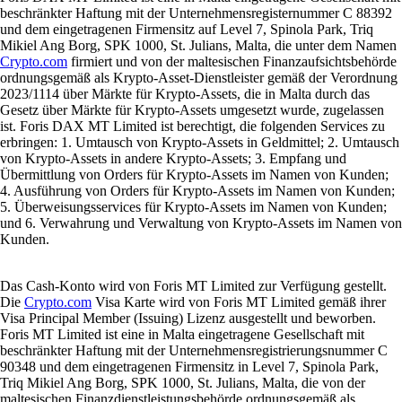
beschränkter Haftung mit der Unternehmensregisternummer C 88392
und dem eingetragenen Firmensitz auf Level 7, Spinola Park, Triq
Mikiel Ang Borg, SPK 1000, St. Julians, Malta, die unter dem Namen
Crypto.com
firmiert und von der maltesischen Finanzaufsichtsbehörde
ordnungsgemäß als Krypto-Asset-Dienstleister gemäß der Verordnung
2023/1114 über Märkte für Krypto-Assets, die in Malta durch das
Gesetz über Märkte für Krypto-Assets umgesetzt wurde, zugelassen
ist. Foris DAX MT Limited ist berechtigt, die folgenden Services zu
erbringen: 1. Umtausch von Krypto-Assets in Geldmittel; 2. Umtausch
von Krypto-Assets in andere Krypto-Assets; 3. Empfang und
Übermittlung von Orders für Krypto-Assets im Namen von Kunden;
4. Ausführung von Orders für Krypto-Assets im Namen von Kunden;
5. Überweisungsservices für Krypto-Assets im Namen von Kunden;
und 6. Verwahrung und Verwaltung von Krypto-Assets im Namen von
Kunden.
Das Cash-Konto wird von Foris MT Limited zur Verfügung gestellt.
Die
Crypto.com
Visa Karte wird von Foris MT Limited gemäß ihrer
Visa Principal Member (Issuing) Lizenz ausgestellt und beworben.
Foris MT Limited ist eine in Malta eingetragene Gesellschaft mit
beschränkter Haftung mit der Unternehmensregistrierungsnummer C
90348 und dem eingetragenen Firmensitz in Level 7, Spinola Park,
Triq Mikiel Ang Borg, SPK 1000, St. Julians, Malta, die von der
maltesischen Finanzdienstleistungsbehörde ordnungsgemäß als