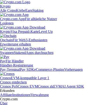
Krypto
Alle Coins
Körbe
Earn
Staking
Crypto.com App
Für alltägliche Nutzer
Loslegen
Krypto
Visa Prepaid-Karte
Level Up
Onchain
Für Web3-Enthusiasten
Erweiterung erhalten
Swappen
Staken
dApps durchsuchen
Pay
Für Händler
Händler-Registrierung
Pay-Terminal
Pay SDK
eCommerce-Plugins
Vorhersagen
Cronos
EVM-kompatible Layer 1
Cronos entdecken
Cronos PoS
Cronos EVM
Cronos zkEVM
AI Agent SDK
Erkunden
Affiliate
Institutionen
Verwahrung
Crypto.com
Über