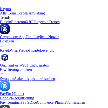
Krypto
Alle Coins
Körbe
Earn
Staking
Trends
Bitcoin
Ethereum
XRP
Dogecoin
Cronos
Crypto.com App
Für alltägliche Nutzer
Loslegen
Krypto
Visa Prepaid-Karte
Level Up
Onchain
Für Web3-Enthusiasten
Erweiterung erhalten
Swappen
Staken
dApps durchsuchen
Pay
Für Händler
Händler-Registrierung
Pay-Terminal
Pay SDK
eCommerce-Plugins
Vorhersagen