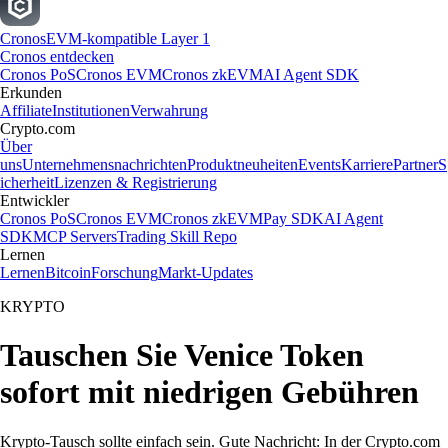
Cronos
EVM-kompatible Layer 1
Cronos entdecken
Cronos PoS
Cronos EVM
Cronos zkEVM
AI Agent SDK
Erkunden
Affiliate
Institutionen
Verwahrung
Crypto.com
Über
uns
Unternehmensnachrichten
Produktneuheiten
Events
Karriere
Partner
S
icherheit
Lizenzen & Registrierung
Entwickler
Cronos PoS
Cronos EVM
Cronos zkEVM
Pay SDK
AI Agent
SDK
MCP Servers
Trading Skill Repo
Lernen
Lernen
Bitcoin
Forschung
Markt-Updates
KRYPTO
Tauschen Sie Venice Token
sofort mit niedrigen Gebühren
Krypto-Tausch sollte einfach sein. Gute Nachricht: In der Crypto.com