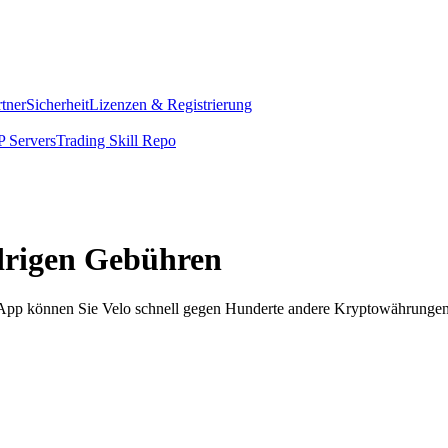
rtner
Sicherheit
Lizenzen & Registrierung
 Servers
Trading Skill Repo
edrigen Gebühren
m App können Sie Velo schnell gegen Hunderte andere Kryptowährungen