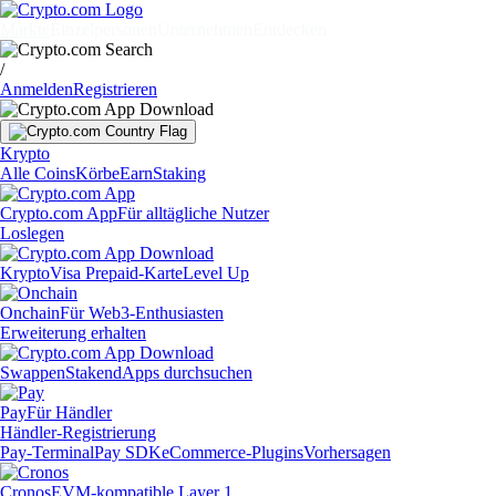
Märkte
Einzelpersonen
Unternehmen
Entdecken
/
Anmelden
Registrieren
Krypto
Alle Coins
Körbe
Earn
Staking
Crypto.com App
Für alltägliche Nutzer
Loslegen
Krypto
Visa Prepaid-Karte
Level Up
Onchain
Für Web3-Enthusiasten
Erweiterung erhalten
Swappen
Staken
dApps durchsuchen
Pay
Für Händler
Händler-Registrierung
Pay-Terminal
Pay SDK
eCommerce-Plugins
Vorhersagen
Cronos
EVM-kompatible Layer 1