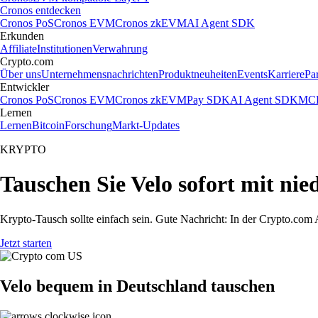
Cronos entdecken
Cronos PoS
Cronos EVM
Cronos zkEVM
AI Agent SDK
Erkunden
Affiliate
Institutionen
Verwahrung
Crypto.com
Über uns
Unternehmensnachrichten
Produktneuheiten
Events
Karriere
Pa
Entwickler
Cronos PoS
Cronos EVM
Cronos zkEVM
Pay SDK
AI Agent SDK
MCP
Lernen
Lernen
Bitcoin
Forschung
Markt-Updates
KRYPTO
Tauschen Sie Velo sofort mit ni
Krypto-Tausch sollte einfach sein. Gute Nachricht: In der Crypto.co
Jetzt starten
Velo bequem in Deutschland tauschen