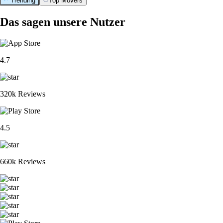
Trending
Top Movers
Das sagen unsere Nutzer
4.7
320k Reviews
4.5
660k Reviews