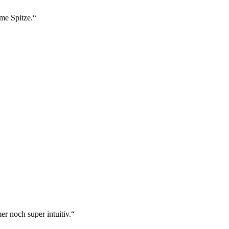
ame Spitze.“
r noch super intuitiv.“