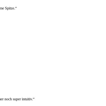
ame Spitze.“
r noch super intuitiv.“