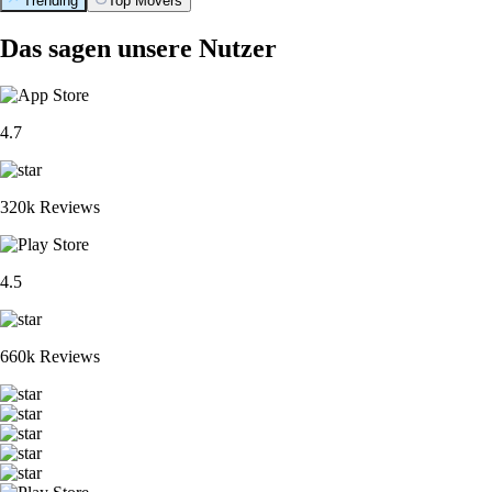
Trending
Top Movers
Das sagen unsere Nutzer
4.7
320k Reviews
4.5
660k Reviews