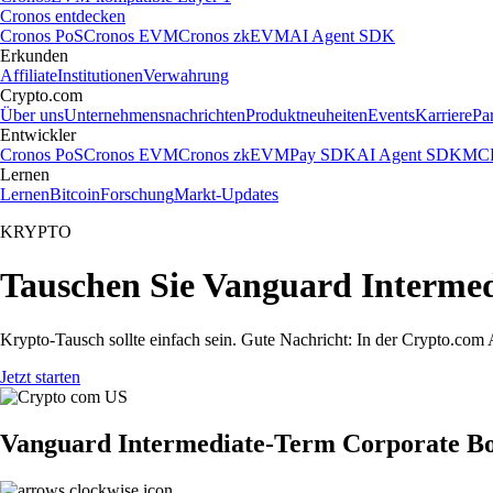
Cronos entdecken
Cronos PoS
Cronos EVM
Cronos zkEVM
AI Agent SDK
Erkunden
Affiliate
Institutionen
Verwahrung
Crypto.com
Über uns
Unternehmensnachrichten
Produktneuheiten
Events
Karriere
Pa
Entwickler
Cronos PoS
Cronos EVM
Cronos zkEVM
Pay SDK
AI Agent SDK
MCP
Lernen
Lernen
Bitcoin
Forschung
Markt-Updates
KRYPTO
Tauschen Sie Vanguard Interme
Krypto-Tausch sollte einfach sein. Gute Nachricht: In der Crypto.c
Jetzt starten
Vanguard Intermediate-Term Corporate Bo