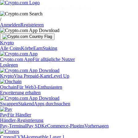
Märkte
Einzelpersonen
Unternehmen
Entdecken
/
Anmelden
Registrieren
Krypto
Alle Coins
Körbe
Earn
Staking
Crypto.com App
Für alltägliche Nutzer
Loslegen
Krypto
Visa Prepaid-Karte
Level Up
Onchain
Für Web3-Enthusiasten
Erweiterung erhalten
Swappen
Staken
dApps durchsuchen
Pay
Für Händler
Händler-Registrierung
Pay-Terminal
Pay SDK
eCommerce-Plugins
Vorhersagen
Cronos
EVM-kompatible Layer 1