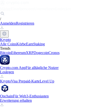
Märkte
Einzelpersonen
Unternehmen
Entdecken
/
Anmelden
Registrieren
Krypto
Alle Coins
Körbe
Earn
Staking
Trends
Bitcoin
Ethereum
XRP
Dogecoin
Cronos
Crypto.com App
Für alltägliche Nutzer
Loslegen
Krypto
Visa Prepaid-Karte
Level Up
Onchain
Für Web3-Enthusiasten
Erweiterung erhalten