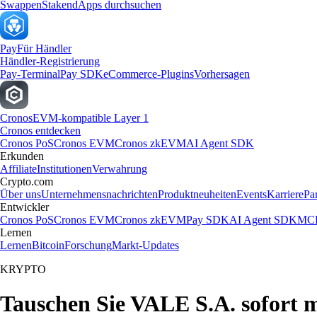
Swappen
Staken
dApps durchsuchen
Pay
Für Händler
Händler-Registrierung
Pay-Terminal
Pay SDK
eCommerce-Plugins
Vorhersagen
Cronos
EVM-kompatible Layer 1
Cronos entdecken
Cronos PoS
Cronos EVM
Cronos zkEVM
AI Agent SDK
Erkunden
Affiliate
Institutionen
Verwahrung
Crypto.com
Über uns
Unternehmensnachrichten
Produktneuheiten
Events
Karriere
Pa
Entwickler
Cronos PoS
Cronos EVM
Cronos zkEVM
Pay SDK
AI Agent SDK
MCP
Lernen
Lernen
Bitcoin
Forschung
Markt-Updates
KRYPTO
Tauschen Sie VALE S.A. sofort 