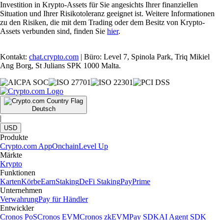
Investition in Krypto-Assets für Sie angesichts Ihrer finanziellen
Situation und Ihrer Risikotoleranz geeignet ist. Weitere Informationen
zu den Risiken, die mit dem Trading oder dem Besitz von Krypto-
Assets verbunden sind, finden Sie
hier
.
Kontakt:
chat.crypto.com
| Büro: Level 7, Spinola Park, Triq Mikiel
Ang Borg, St Julians SPK 1000 Malta.
Deutsch
|
USD
Produkte
Crypto.com App
Onchain
Level Up
Märkte
Krypto
Funktionen
Karten
Körbe
Earn
Staking
DeFi Staking
Pay
Prime
Unternehmen
Verwahrung
Pay für Händler
Entwickler
Cronos PoS
Cronos EVM
Cronos zkEVM
Pay SDK
AI Agent SDK