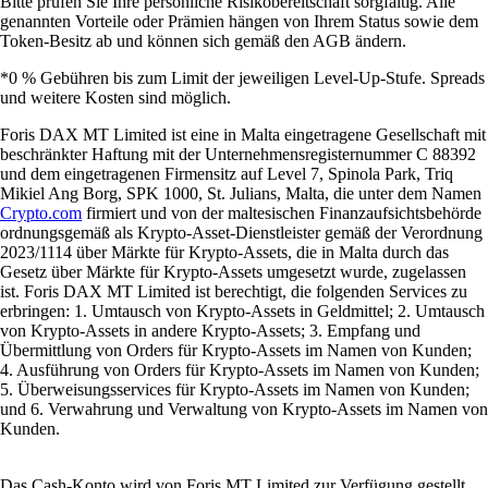
Bitte prüfen Sie Ihre persönliche Risikobereitschaft sorgfältig. Alle
genannten Vorteile oder Prämien hängen von Ihrem Status sowie dem
Token-Besitz ab und können sich gemäß den AGB ändern.
*0 % Gebühren bis zum Limit der jeweiligen Level-Up-Stufe. Spreads
und weitere Kosten sind möglich.
Foris DAX MT Limited ist eine in Malta eingetragene Gesellschaft mit
beschränkter Haftung mit der Unternehmensregisternummer C 88392
und dem eingetragenen Firmensitz auf Level 7, Spinola Park, Triq
Mikiel Ang Borg, SPK 1000, St. Julians, Malta, die unter dem Namen
Crypto.com
firmiert und von der maltesischen Finanzaufsichtsbehörde
ordnungsgemäß als Krypto-Asset-Dienstleister gemäß der Verordnung
2023/1114 über Märkte für Krypto-Assets, die in Malta durch das
Gesetz über Märkte für Krypto-Assets umgesetzt wurde, zugelassen
ist. Foris DAX MT Limited ist berechtigt, die folgenden Services zu
erbringen: 1. Umtausch von Krypto-Assets in Geldmittel; 2. Umtausch
von Krypto-Assets in andere Krypto-Assets; 3. Empfang und
Übermittlung von Orders für Krypto-Assets im Namen von Kunden;
4. Ausführung von Orders für Krypto-Assets im Namen von Kunden;
5. Überweisungsservices für Krypto-Assets im Namen von Kunden;
und 6. Verwahrung und Verwaltung von Krypto-Assets im Namen von
Kunden.
Das Cash-Konto wird von Foris MT Limited zur Verfügung gestellt.