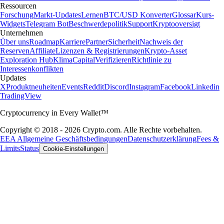
Ressourcen
Forschung
Markt-Updates
Lernen
BTC/USD Konverter
Glossar
Kurs-
Widgets
Telegram Bot
Beschwerdepolitik
Support
Kryptooversigt
Unternehmen
Über uns
Roadmap
Karriere
Partner
Sicherheit
Nachweis der
Reserven
Affiliate
Lizenzen & Registrierungen
Krypto-Asset
Exploration Hub
Klima
Capital
Verifizieren
Richtlinie zu
Interessenkonflikten
Updates
X
Produktneuheiten
Events
Reddit
Discord
Instagram
Facebook
Linkedin
TradingView
Cryptocurrency in Every Wallet™
Copyright © 2018 - 2026 Crypto.com. Alle Rechte vorbehalten.
EEA Allgemeine Geschäftsbedingungen
Datenschutzerklärung
Fees &
Limits
Status
Cookie-Einstellungen