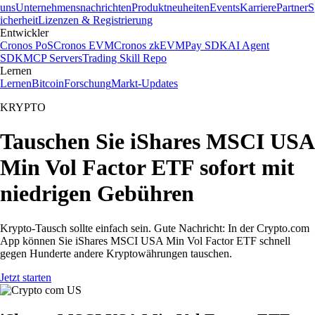
uns
Unternehmensnachrichten
Produktneuheiten
Events
Karriere
Partner
S
icherheit
Lizenzen & Registrierung
Entwickler
Cronos PoS
Cronos EVM
Cronos zkEVM
Pay SDK
AI Agent
SDK
MCP Servers
Trading Skill Repo
Lernen
Lernen
Bitcoin
Forschung
Markt-Updates
KRYPTO
Tauschen Sie iShares MSCI USA
Min Vol Factor ETF sofort mit
niedrigen Gebühren
Krypto-Tausch sollte einfach sein. Gute Nachricht: In der Crypto.com
App können Sie iShares MSCI USA Min Vol Factor ETF schnell
gegen Hunderte andere Kryptowährungen tauschen.
Jetzt starten