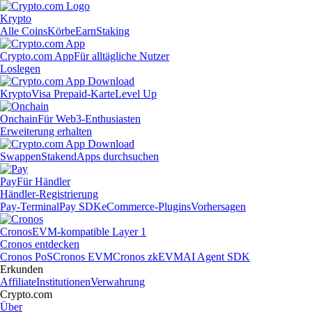
Krypto
Alle Coins
Körbe
Earn
Staking
Crypto.com App
Für alltägliche Nutzer
Loslegen
Krypto
Visa Prepaid-Karte
Level Up
Onchain
Für Web3-Enthusiasten
Erweiterung erhalten
Swappen
Staken
dApps durchsuchen
Pay
Für Händler
Händler-Registrierung
Pay-Terminal
Pay SDK
eCommerce-Plugins
Vorhersagen
Cronos
EVM-kompatible Layer 1
Cronos entdecken
Cronos PoS
Cronos EVM
Cronos zkEVM
AI Agent SDK
Erkunden
Affiliate
Institutionen
Verwahrung
Crypto.com
Über