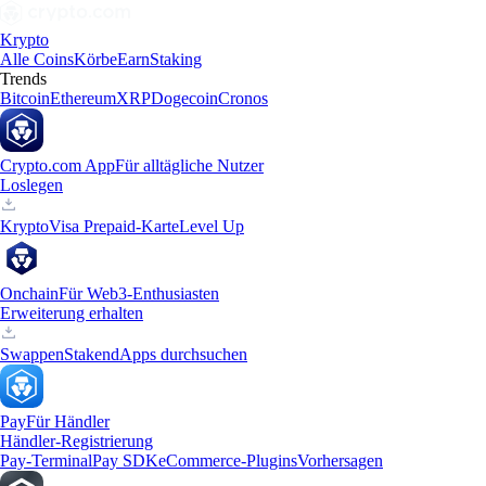
Krypto
Alle Coins
Körbe
Earn
Staking
Trends
Bitcoin
Ethereum
XRP
Dogecoin
Cronos
Crypto.com App
Für alltägliche Nutzer
Loslegen
Krypto
Visa Prepaid-Karte
Level Up
Onchain
Für Web3-Enthusiasten
Erweiterung erhalten
Swappen
Staken
dApps durchsuchen
Pay
Für Händler
Händler-Registrierung
Pay-Terminal
Pay SDK
eCommerce-Plugins
Vorhersagen