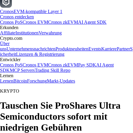
Cronos
EVM-kompatible Layer 1
Cronos entdecken
Cronos PoS
Cronos EVM
Cronos zkEVM
AI Agent SDK
Erkunden
Affiliate
Institutionen
Verwahrung
Crypto.com
Über
uns
Unternehmensnachrichten
Produktneuheiten
Events
Karriere
Partner
S
icherheit
Lizenzen & Registrierung
Entwickler
Cronos PoS
Cronos EVM
Cronos zkEVM
Pay SDK
AI Agent
SDK
MCP Servers
Trading Skill Repo
Lernen
Lernen
Bitcoin
Forschung
Markt-Updates
KRYPTO
Tauschen Sie ProShares Ultra
Semiconductors sofort mit
niedrigen Gebühren