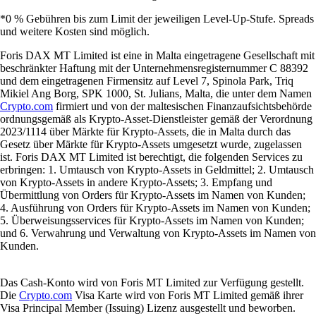
*0 % Gebühren bis zum Limit der jeweiligen Level-Up-Stufe. Spreads
und weitere Kosten sind möglich.
Foris DAX MT Limited ist eine in Malta eingetragene Gesellschaft mit
beschränkter Haftung mit der Unternehmensregisternummer C 88392
und dem eingetragenen Firmensitz auf Level 7, Spinola Park, Triq
Mikiel Ang Borg, SPK 1000, St. Julians, Malta, die unter dem Namen
Crypto.com
firmiert und von der maltesischen Finanzaufsichtsbehörde
ordnungsgemäß als Krypto-Asset-Dienstleister gemäß der Verordnung
2023/1114 über Märkte für Krypto-Assets, die in Malta durch das
Gesetz über Märkte für Krypto-Assets umgesetzt wurde, zugelassen
ist. Foris DAX MT Limited ist berechtigt, die folgenden Services zu
erbringen: 1. Umtausch von Krypto-Assets in Geldmittel; 2. Umtausch
von Krypto-Assets in andere Krypto-Assets; 3. Empfang und
Übermittlung von Orders für Krypto-Assets im Namen von Kunden;
4. Ausführung von Orders für Krypto-Assets im Namen von Kunden;
5. Überweisungsservices für Krypto-Assets im Namen von Kunden;
und 6. Verwahrung und Verwaltung von Krypto-Assets im Namen von
Kunden.
Das Cash-Konto wird von Foris MT Limited zur Verfügung gestellt.
Die
Crypto.com
Visa Karte wird von Foris MT Limited gemäß ihrer
Visa Principal Member (Issuing) Lizenz ausgestellt und beworben.