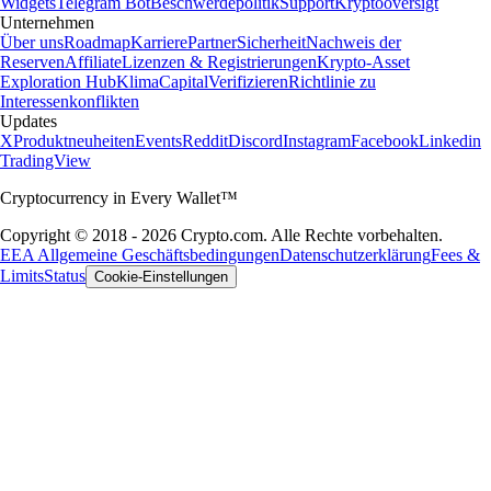
Widgets
Telegram Bot
Beschwerdepolitik
Support
Kryptooversigt
Unternehmen
Über uns
Roadmap
Karriere
Partner
Sicherheit
Nachweis der
Reserven
Affiliate
Lizenzen & Registrierungen
Krypto-Asset
Exploration Hub
Klima
Capital
Verifizieren
Richtlinie zu
Interessenkonflikten
Updates
X
Produktneuheiten
Events
Reddit
Discord
Instagram
Facebook
Linkedin
TradingView
Cryptocurrency in Every Wallet™
Copyright © 2018 - 2026 Crypto.com. Alle Rechte vorbehalten.
EEA Allgemeine Geschäftsbedingungen
Datenschutzerklärung
Fees &
Limits
Status
Cookie-Einstellungen