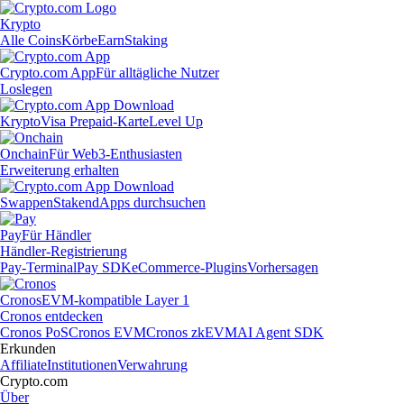
Krypto
Alle Coins
Körbe
Earn
Staking
Crypto.com App
Für alltägliche Nutzer
Loslegen
Krypto
Visa Prepaid-Karte
Level Up
Onchain
Für Web3-Enthusiasten
Erweiterung erhalten
Swappen
Staken
dApps durchsuchen
Pay
Für Händler
Händler-Registrierung
Pay-Terminal
Pay SDK
eCommerce-Plugins
Vorhersagen
Cronos
EVM-kompatible Layer 1
Cronos entdecken
Cronos PoS
Cronos EVM
Cronos zkEVM
AI Agent SDK
Erkunden
Affiliate
Institutionen
Verwahrung
Crypto.com
Über