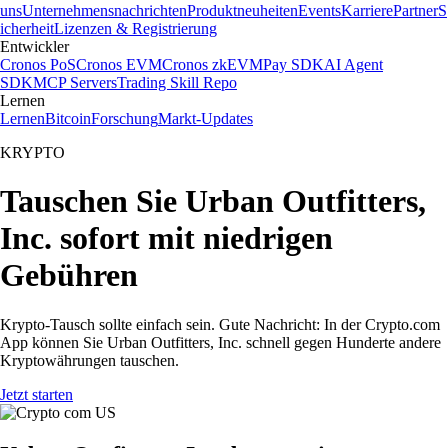
uns
Unternehmensnachrichten
Produktneuheiten
Events
Karriere
Partner
S
icherheit
Lizenzen & Registrierung
Entwickler
Cronos PoS
Cronos EVM
Cronos zkEVM
Pay SDK
AI Agent
SDK
MCP Servers
Trading Skill Repo
Lernen
Lernen
Bitcoin
Forschung
Markt-Updates
KRYPTO
Tauschen Sie Urban Outfitters,
Inc. sofort mit niedrigen
Gebühren
Krypto-Tausch sollte einfach sein. Gute Nachricht: In der Crypto.com
App können Sie Urban Outfitters, Inc. schnell gegen Hunderte andere
Kryptowährungen tauschen.
Jetzt starten