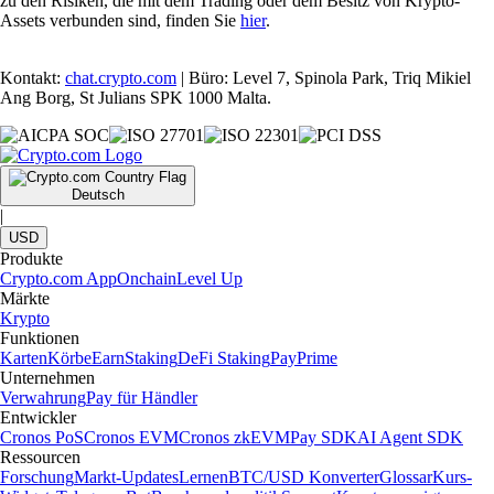
zu den Risiken, die mit dem Trading oder dem Besitz von Krypto-
Assets verbunden sind, finden Sie
hier
.
Kontakt:
chat.crypto.com
| Büro: Level 7, Spinola Park, Triq Mikiel
Ang Borg, St Julians SPK 1000 Malta.
Deutsch
|
USD
Produkte
Crypto.com App
Onchain
Level Up
Märkte
Krypto
Funktionen
Karten
Körbe
Earn
Staking
DeFi Staking
Pay
Prime
Unternehmen
Verwahrung
Pay für Händler
Entwickler
Cronos PoS
Cronos EVM
Cronos zkEVM
Pay SDK
AI Agent SDK
Ressourcen
Forschung
Markt-Updates
Lernen
BTC/USD Konverter
Glossar
Kurs-