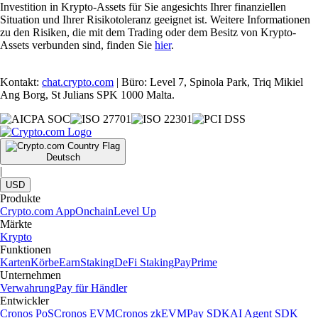
Investition in Krypto-Assets für Sie angesichts Ihrer finanziellen
Situation und Ihrer Risikotoleranz geeignet ist. Weitere Informationen
zu den Risiken, die mit dem Trading oder dem Besitz von Krypto-
Assets verbunden sind, finden Sie
hier
.
Kontakt:
chat.crypto.com
| Büro: Level 7, Spinola Park, Triq Mikiel
Ang Borg, St Julians SPK 1000 Malta.
Deutsch
|
USD
Produkte
Crypto.com App
Onchain
Level Up
Märkte
Krypto
Funktionen
Karten
Körbe
Earn
Staking
DeFi Staking
Pay
Prime
Unternehmen
Verwahrung
Pay für Händler
Entwickler
Cronos PoS
Cronos EVM
Cronos zkEVM
Pay SDK
AI Agent SDK