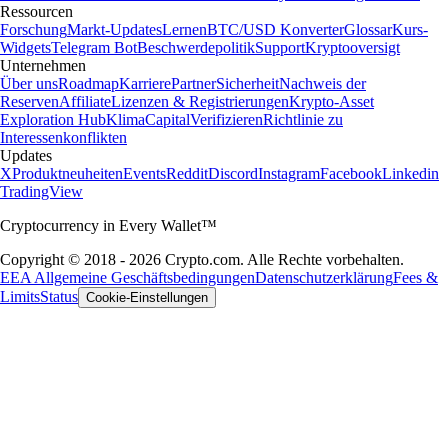
Ressourcen
Forschung
Markt-Updates
Lernen
BTC/USD Konverter
Glossar
Kurs-
Widgets
Telegram Bot
Beschwerdepolitik
Support
Kryptooversigt
Unternehmen
Über uns
Roadmap
Karriere
Partner
Sicherheit
Nachweis der
Reserven
Affiliate
Lizenzen & Registrierungen
Krypto-Asset
Exploration Hub
Klima
Capital
Verifizieren
Richtlinie zu
Interessenkonflikten
Updates
X
Produktneuheiten
Events
Reddit
Discord
Instagram
Facebook
Linkedin
TradingView
Cryptocurrency in Every Wallet™
Copyright © 2018 - 2026 Crypto.com. Alle Rechte vorbehalten.
EEA Allgemeine Geschäftsbedingungen
Datenschutzerklärung
Fees &
Limits
Status
Cookie-Einstellungen