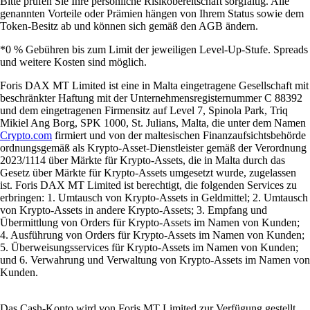
Bitte prüfen Sie Ihre persönliche Risikobereitschaft sorgfältig. Alle
genannten Vorteile oder Prämien hängen von Ihrem Status sowie dem
Token-Besitz ab und können sich gemäß den AGB ändern.
*0 % Gebühren bis zum Limit der jeweiligen Level-Up-Stufe. Spreads
und weitere Kosten sind möglich.
Foris DAX MT Limited ist eine in Malta eingetragene Gesellschaft mit
beschränkter Haftung mit der Unternehmensregisternummer C 88392
und dem eingetragenen Firmensitz auf Level 7, Spinola Park, Triq
Mikiel Ang Borg, SPK 1000, St. Julians, Malta, die unter dem Namen
Crypto.com
firmiert und von der maltesischen Finanzaufsichtsbehörde
ordnungsgemäß als Krypto-Asset-Dienstleister gemäß der Verordnung
2023/1114 über Märkte für Krypto-Assets, die in Malta durch das
Gesetz über Märkte für Krypto-Assets umgesetzt wurde, zugelassen
ist. Foris DAX MT Limited ist berechtigt, die folgenden Services zu
erbringen: 1. Umtausch von Krypto-Assets in Geldmittel; 2. Umtausch
von Krypto-Assets in andere Krypto-Assets; 3. Empfang und
Übermittlung von Orders für Krypto-Assets im Namen von Kunden;
4. Ausführung von Orders für Krypto-Assets im Namen von Kunden;
5. Überweisungsservices für Krypto-Assets im Namen von Kunden;
und 6. Verwahrung und Verwaltung von Krypto-Assets im Namen von
Kunden.
Das Cash-Konto wird von Foris MT Limited zur Verfügung gestellt.