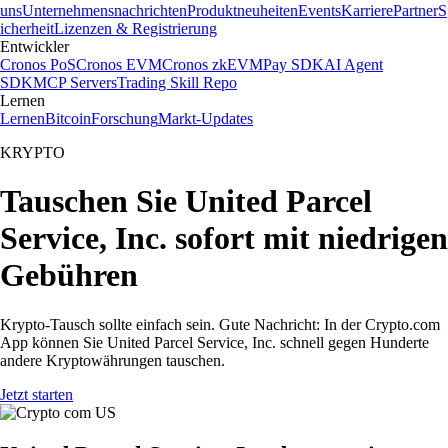
uns
Unternehmensnachrichten
Produktneuheiten
Events
Karriere
Partner
S
icherheit
Lizenzen & Registrierung
Entwickler
Cronos PoS
Cronos EVM
Cronos zkEVM
Pay SDK
AI Agent
SDK
MCP Servers
Trading Skill Repo
Lernen
Lernen
Bitcoin
Forschung
Markt-Updates
KRYPTO
Tauschen Sie United Parcel
Service, Inc. sofort mit niedrigen
Gebühren
Krypto-Tausch sollte einfach sein. Gute Nachricht: In der Crypto.com
App können Sie United Parcel Service, Inc. schnell gegen Hunderte
andere Kryptowährungen tauschen.
Jetzt starten