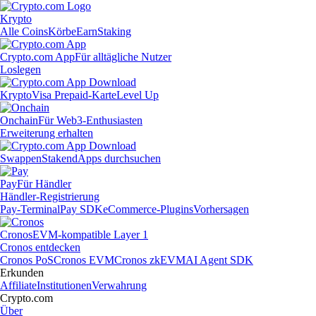
Krypto
Alle Coins
Körbe
Earn
Staking
Crypto.com App
Für alltägliche Nutzer
Loslegen
Krypto
Visa Prepaid-Karte
Level Up
Onchain
Für Web3-Enthusiasten
Erweiterung erhalten
Swappen
Staken
dApps durchsuchen
Pay
Für Händler
Händler-Registrierung
Pay-Terminal
Pay SDK
eCommerce-Plugins
Vorhersagen
Cronos
EVM-kompatible Layer 1
Cronos entdecken
Cronos PoS
Cronos EVM
Cronos zkEVM
AI Agent SDK
Erkunden
Affiliate
Institutionen
Verwahrung
Crypto.com
Über