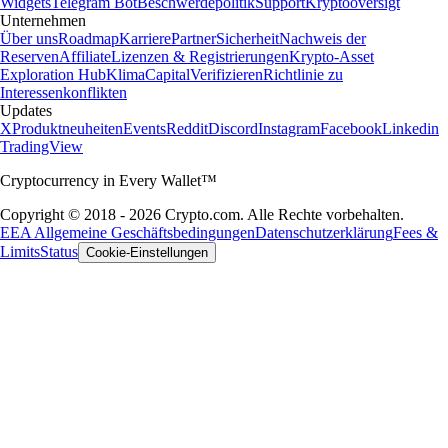
Widgets
Telegram Bot
Beschwerdepolitik
Support
Kryptooversigt
Unternehmen
Über uns
Roadmap
Karriere
Partner
Sicherheit
Nachweis der
Reserven
Affiliate
Lizenzen & Registrierungen
Krypto-Asset
Exploration Hub
Klima
Capital
Verifizieren
Richtlinie zu
Interessenkonflikten
Updates
X
Produktneuheiten
Events
Reddit
Discord
Instagram
Facebook
Linkedin
TradingView
Cryptocurrency in Every Wallet™
Copyright © 2018 - 2026 Crypto.com. Alle Rechte vorbehalten.
EEA Allgemeine Geschäftsbedingungen
Datenschutzerklärung
Fees &
Limits
Status
Cookie-Einstellungen