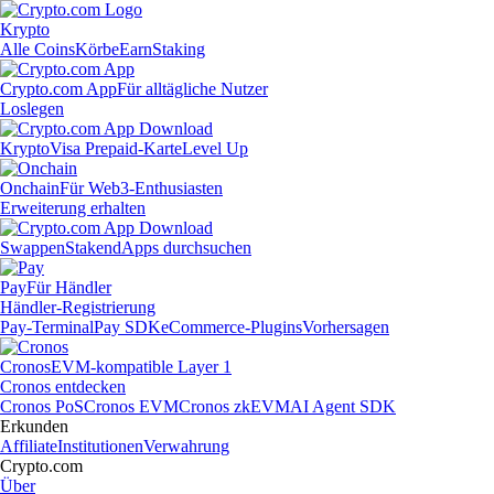
Krypto
Alle Coins
Körbe
Earn
Staking
Crypto.com App
Für alltägliche Nutzer
Loslegen
Krypto
Visa Prepaid-Karte
Level Up
Onchain
Für Web3-Enthusiasten
Erweiterung erhalten
Swappen
Staken
dApps durchsuchen
Pay
Für Händler
Händler-Registrierung
Pay-Terminal
Pay SDK
eCommerce-Plugins
Vorhersagen
Cronos
EVM-kompatible Layer 1
Cronos entdecken
Cronos PoS
Cronos EVM
Cronos zkEVM
AI Agent SDK
Erkunden
Affiliate
Institutionen
Verwahrung
Crypto.com
Über