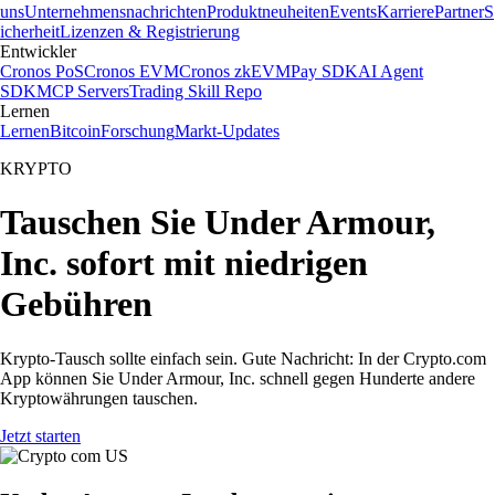
uns
Unternehmensnachrichten
Produktneuheiten
Events
Karriere
Partner
S
icherheit
Lizenzen & Registrierung
Entwickler
Cronos PoS
Cronos EVM
Cronos zkEVM
Pay SDK
AI Agent
SDK
MCP Servers
Trading Skill Repo
Lernen
Lernen
Bitcoin
Forschung
Markt-Updates
KRYPTO
Tauschen Sie Under Armour,
Inc. sofort mit niedrigen
Gebühren
Krypto-Tausch sollte einfach sein. Gute Nachricht: In der Crypto.com
App können Sie Under Armour, Inc. schnell gegen Hunderte andere
Kryptowährungen tauschen.
Jetzt starten