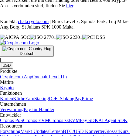
zu den Risiken, die mit dem Trading oder dem Besitz von Krypto-
Assets verbunden sind, finden Sie
hier
.
Kontakt:
chat.crypto.com
| Büro: Level 7, Spinola Park, Triq Mikiel
Ang Borg, St Julians SPK 1000 Malta.
Deutsch
|
USD
Produkte
Crypto.com App
Onchain
Level Up
Märkte
Krypto
Funktionen
Karten
Körbe
Earn
Staking
DeFi Staking
Pay
Prime
Unternehmen
Verwahrung
Pay für Händler
Entwickler
Cronos PoS
Cronos EVM
Cronos zkEVM
Pay SDK
AI Agent SDK
Ressourcen
Forschung
Markt-Updates
Lernen
BTC/USD Konverter
Glossar
Kurs-