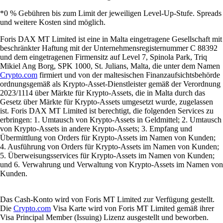
*0 % Gebühren bis zum Limit der jeweiligen Level-Up-Stufe. Spreads
und weitere Kosten sind möglich.
Foris DAX MT Limited ist eine in Malta eingetragene Gesellschaft mit
beschränkter Haftung mit der Unternehmensregisternummer C 88392
und dem eingetragenen Firmensitz auf Level 7, Spinola Park, Triq
Mikiel Ang Borg, SPK 1000, St. Julians, Malta, die unter dem Namen
Crypto.com
firmiert und von der maltesischen Finanzaufsichtsbehörde
ordnungsgemäß als Krypto-Asset-Dienstleister gemäß der Verordnung
2023/1114 über Märkte für Krypto-Assets, die in Malta durch das
Gesetz über Märkte für Krypto-Assets umgesetzt wurde, zugelassen
ist. Foris DAX MT Limited ist berechtigt, die folgenden Services zu
erbringen: 1. Umtausch von Krypto-Assets in Geldmittel; 2. Umtausch
von Krypto-Assets in andere Krypto-Assets; 3. Empfang und
Übermittlung von Orders für Krypto-Assets im Namen von Kunden;
4. Ausführung von Orders für Krypto-Assets im Namen von Kunden;
5. Überweisungsservices für Krypto-Assets im Namen von Kunden;
und 6. Verwahrung und Verwaltung von Krypto-Assets im Namen von
Kunden.
Das Cash-Konto wird von Foris MT Limited zur Verfügung gestellt.
Die
Crypto.com
Visa Karte wird von Foris MT Limited gemäß ihrer
Visa Principal Member (Issuing) Lizenz ausgestellt und beworben.