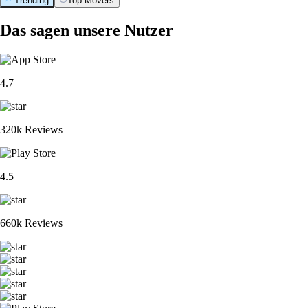
Trending
Top Movers
Das sagen unsere Nutzer
4.7
320k Reviews
4.5
660k Reviews