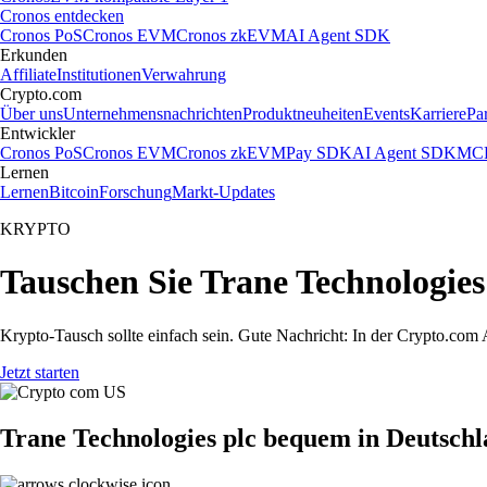
Cronos entdecken
Cronos PoS
Cronos EVM
Cronos zkEVM
AI Agent SDK
Erkunden
Affiliate
Institutionen
Verwahrung
Crypto.com
Über uns
Unternehmensnachrichten
Produktneuheiten
Events
Karriere
Pa
Entwickler
Cronos PoS
Cronos EVM
Cronos zkEVM
Pay SDK
AI Agent SDK
MCP
Lernen
Lernen
Bitcoin
Forschung
Markt-Updates
KRYPTO
Tauschen Sie Trane Technologies
Krypto-Tausch sollte einfach sein. Gute Nachricht: In der Crypto.co
Jetzt starten
Trane Technologies plc bequem in Deutschl