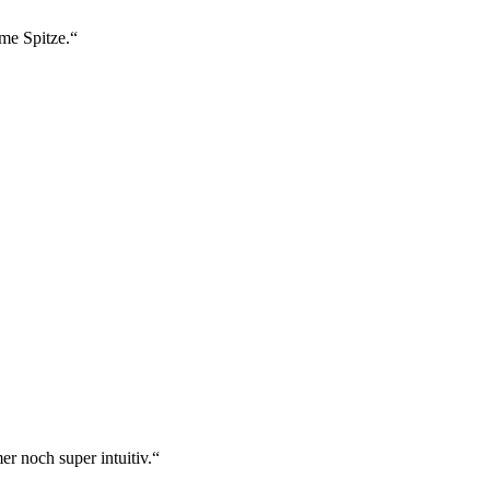
ame Spitze.“
r noch super intuitiv.“