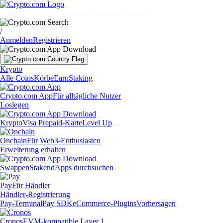
Märkte
Einzelpersonen
Unternehmen
Entdecken
/
Anmelden
Registrieren
Krypto
Alle Coins
Körbe
Earn
Staking
Crypto.com App
Für alltägliche Nutzer
Loslegen
Krypto
Visa Prepaid-Karte
Level Up
Onchain
Für Web3-Enthusiasten
Erweiterung erhalten
Swappen
Staken
dApps durchsuchen
Pay
Für Händler
Händler-Registrierung
Pay-Terminal
Pay SDK
eCommerce-Plugins
Vorhersagen
Cronos
EVM-kompatible Layer 1