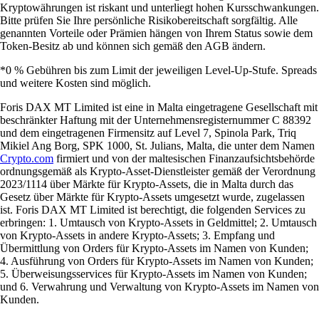
Kryptowährungen ist riskant und unterliegt hohen Kursschwankungen.
Bitte prüfen Sie Ihre persönliche Risikobereitschaft sorgfältig. Alle
genannten Vorteile oder Prämien hängen von Ihrem Status sowie dem
Token-Besitz ab und können sich gemäß den AGB ändern.
*0 % Gebühren bis zum Limit der jeweiligen Level-Up-Stufe. Spreads
und weitere Kosten sind möglich.
Foris DAX MT Limited ist eine in Malta eingetragene Gesellschaft mit
beschränkter Haftung mit der Unternehmensregisternummer C 88392
und dem eingetragenen Firmensitz auf Level 7, Spinola Park, Triq
Mikiel Ang Borg, SPK 1000, St. Julians, Malta, die unter dem Namen
Crypto.com
firmiert und von der maltesischen Finanzaufsichtsbehörde
ordnungsgemäß als Krypto-Asset-Dienstleister gemäß der Verordnung
2023/1114 über Märkte für Krypto-Assets, die in Malta durch das
Gesetz über Märkte für Krypto-Assets umgesetzt wurde, zugelassen
ist. Foris DAX MT Limited ist berechtigt, die folgenden Services zu
erbringen: 1. Umtausch von Krypto-Assets in Geldmittel; 2. Umtausch
von Krypto-Assets in andere Krypto-Assets; 3. Empfang und
Übermittlung von Orders für Krypto-Assets im Namen von Kunden;
4. Ausführung von Orders für Krypto-Assets im Namen von Kunden;
5. Überweisungsservices für Krypto-Assets im Namen von Kunden;
und 6. Verwahrung und Verwaltung von Krypto-Assets im Namen von
Kunden.