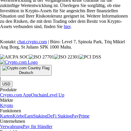
Wertentwicklung in der Vergangenheit keine Garantie für die
zukünftige Wertentwicklung ist. Überlegen Sie sorgfältig, ob eine
Investition in Krypto-Assets für Sie angesichts Ihrer finanziellen
Situation und Ihrer Risikotoleranz geeignet ist. Weitere Informationen
zu den Risiken, die mit dem Trading oder dem Besitz von Krypto-
Assets verbunden sind, finden Sie
hier
.
Kontakt:
chat.crypto.com
| Büro: Level 7, Spinola Park, Triq Mikiel
Ang Borg, St Julians SPK 1000 Malta.
Deutsch
|
USD
Produkte
Crypto.com App
Onchain
Level Up
Märkte
Krypto
Funktionen
Karten
Körbe
Earn
Staking
DeFi Staking
Pay
Prime
Unternehmen
Verwahrung
Pay für Händler