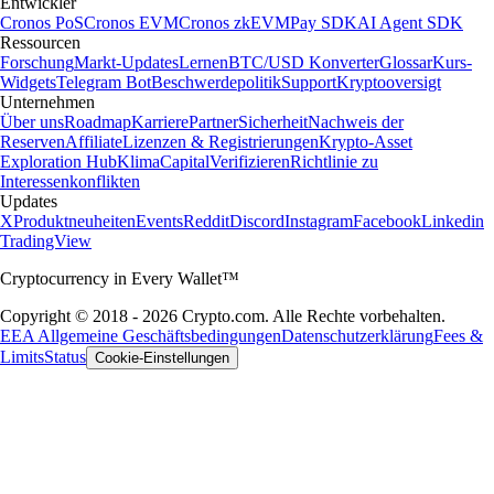
Entwickler
Cronos PoS
Cronos EVM
Cronos zkEVM
Pay SDK
AI Agent SDK
Ressourcen
Forschung
Markt-Updates
Lernen
BTC/USD Konverter
Glossar
Kurs-
Widgets
Telegram Bot
Beschwerdepolitik
Support
Kryptooversigt
Unternehmen
Über uns
Roadmap
Karriere
Partner
Sicherheit
Nachweis der
Reserven
Affiliate
Lizenzen & Registrierungen
Krypto-Asset
Exploration Hub
Klima
Capital
Verifizieren
Richtlinie zu
Interessenkonflikten
Updates
X
Produktneuheiten
Events
Reddit
Discord
Instagram
Facebook
Linkedin
TradingView
Cryptocurrency in Every Wallet™
Copyright © 2018 - 2026 Crypto.com. Alle Rechte vorbehalten.
EEA Allgemeine Geschäftsbedingungen
Datenschutzerklärung
Fees &
Limits
Status
Cookie-Einstellungen