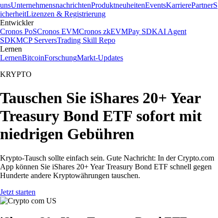
uns
Unternehmensnachrichten
Produktneuheiten
Events
Karriere
Partner
S
icherheit
Lizenzen & Registrierung
Entwickler
Cronos PoS
Cronos EVM
Cronos zkEVM
Pay SDK
AI Agent
SDK
MCP Servers
Trading Skill Repo
Lernen
Lernen
Bitcoin
Forschung
Markt-Updates
KRYPTO
Tauschen Sie iShares 20+ Year
Treasury Bond ETF sofort mit
niedrigen Gebühren
Krypto-Tausch sollte einfach sein. Gute Nachricht: In der Crypto.com
App können Sie iShares 20+ Year Treasury Bond ETF schnell gegen
Hunderte andere Kryptowährungen tauschen.
Jetzt starten