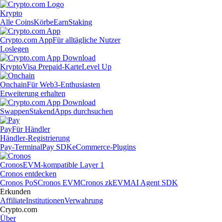
Krypto
Alle Coins
Körbe
Earn
Staking
Crypto.com App
Für alltägliche Nutzer
Loslegen
Krypto
Visa Prepaid-Karte
Level Up
Onchain
Für Web3-Enthusiasten
Erweiterung erhalten
Swappen
Staken
dApps durchsuchen
Pay
Für Händler
Händler-Registrierung
Pay-Terminal
Pay SDK
eCommerce-Plugins
Cronos
EVM-kompatible Layer 1
Cronos entdecken
Cronos PoS
Cronos EVM
Cronos zkEVM
AI Agent SDK
Erkunden
Affiliate
Institutionen
Verwahrung
Crypto.com
Über