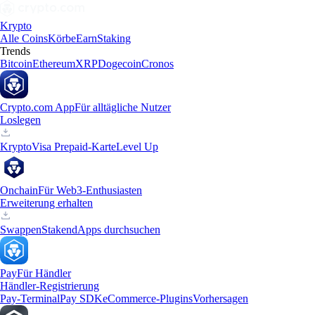
Krypto
Alle Coins
Körbe
Earn
Staking
Trends
Bitcoin
Ethereum
XRP
Dogecoin
Cronos
Crypto.com App
Für alltägliche Nutzer
Loslegen
Krypto
Visa Prepaid-Karte
Level Up
Onchain
Für Web3-Enthusiasten
Erweiterung erhalten
Swappen
Staken
dApps durchsuchen
Pay
Für Händler
Händler-Registrierung
Pay-Terminal
Pay SDK
eCommerce-Plugins
Vorhersagen