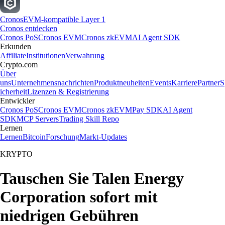
Cronos
EVM-kompatible Layer 1
Cronos entdecken
Cronos PoS
Cronos EVM
Cronos zkEVM
AI Agent SDK
Erkunden
Affiliate
Institutionen
Verwahrung
Crypto.com
Über
uns
Unternehmensnachrichten
Produktneuheiten
Events
Karriere
Partner
S
icherheit
Lizenzen & Registrierung
Entwickler
Cronos PoS
Cronos EVM
Cronos zkEVM
Pay SDK
AI Agent
SDK
MCP Servers
Trading Skill Repo
Lernen
Lernen
Bitcoin
Forschung
Markt-Updates
KRYPTO
Tauschen Sie Talen Energy
Corporation sofort mit
niedrigen Gebühren