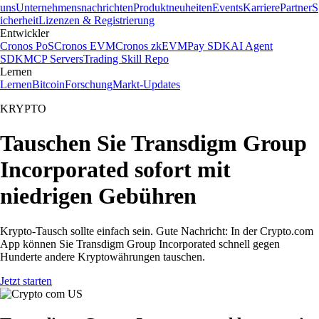
uns
Unternehmensnachrichten
Produktneuheiten
Events
Karriere
Partner
S
icherheit
Lizenzen & Registrierung
Entwickler
Cronos PoS
Cronos EVM
Cronos zkEVM
Pay SDK
AI Agent
SDK
MCP Servers
Trading Skill Repo
Lernen
Lernen
Bitcoin
Forschung
Markt-Updates
KRYPTO
Tauschen Sie Transdigm Group
Incorporated sofort mit
niedrigen Gebühren
Krypto-Tausch sollte einfach sein. Gute Nachricht: In der Crypto.com
App können Sie Transdigm Group Incorporated schnell gegen
Hunderte andere Kryptowährungen tauschen.
Jetzt starten