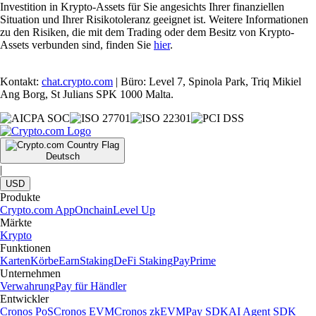
Investition in Krypto-Assets für Sie angesichts Ihrer finanziellen
Situation und Ihrer Risikotoleranz geeignet ist. Weitere Informationen
zu den Risiken, die mit dem Trading oder dem Besitz von Krypto-
Assets verbunden sind, finden Sie
hier
.
Kontakt:
chat.crypto.com
| Büro: Level 7, Spinola Park, Triq Mikiel
Ang Borg, St Julians SPK 1000 Malta.
Deutsch
|
USD
Produkte
Crypto.com App
Onchain
Level Up
Märkte
Krypto
Funktionen
Karten
Körbe
Earn
Staking
DeFi Staking
Pay
Prime
Unternehmen
Verwahrung
Pay für Händler
Entwickler
Cronos PoS
Cronos EVM
Cronos zkEVM
Pay SDK
AI Agent SDK