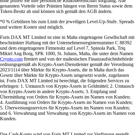
Bitte prüfen Sie Ihre persönliche Risikobereitschaft sorgfältig. Alle
genannten Vorteile oder Prämien hängen von Ihrem Status sowie dem
Token-Besitz ab und können sich gemäß den AGB ändern.
*0 % Gebühren bis zum Limit der jeweiligen Level-Up-Stufe. Spreads
und weitere Kosten sind möglich.
Foris DAX MT Limited ist eine in Malta eingetragene Gesellschaft mit
beschränkter Haftung mit der Unternehmensregisternummer C 88392
und dem eingetragenen Firmensitz auf Level 7, Spinola Park, Triq
Mikiel Ang Borg, SPK 1000, St. Julians, Malta, die unter dem Namen
Crypto.com
firmiert und von der maltesischen Finanzaufsichtsbehörde
ordnungsgemäß als Krypto-Asset-Dienstleister gemäß der Verordnung
2023/1114 über Märkte für Krypto-Assets, die in Malta durch das
Gesetz über Märkte für Krypto-Assets umgesetzt wurde, zugelassen
ist. Foris DAX MT Limited ist berechtigt, die folgenden Services zu
erbringen: 1. Umtausch von Krypto-Assets in Geldmittel; 2. Umtausch
von Krypto-Assets in andere Krypto-Assets; 3. Empfang und
Übermittlung von Orders für Krypto-Assets im Namen von Kunden;
4. Ausführung von Orders für Krypto-Assets im Namen von Kunden;
5. Überweisungsservices für Krypto-Assets im Namen von Kunden;
und 6. Verwahrung und Verwaltung von Krypto-Assets im Namen von
Kunden.
Das Cash-Konto wird von Foris MT Limited zur Verfügung gestellt.