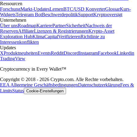
Ressourcen
Forschung
Markt-Updates
Lernen
BTC/USD Konverter
Glossar
Kurs-
Widgets
Telegram Bot
Beschwerdepolitik
Support
Kryptooversigt
Unternehmen
Über uns
Roadmap
Karriere
Partner
Sicherheit
Nachweis der
Reserven
Affiliate
Lizenzen & Registrierungen
Krypto-Asset
Exploration Hub
Klima
Capital
Verifizieren
Richtlinie zu
Interessenkonflikten
Updates
X
Produktneuheiten
Events
Reddit
Discord
Instagram
Facebook
Linkedin
TradingView
Cryptocurrency in Every Wallet™
Copyright © 2018 - 2026 Crypto.com. Alle Rechte vorbehalten.
EEA Allgemeine Geschäftsbedingungen
Datenschutzerklärung
Fees &
Limits
Status
Cookie-Einstellungen