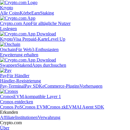
Krypto
Alle Coins
Körbe
Earn
Staking
Crypto.com App
Für alltägliche Nutzer
Loslegen
Krypto
Visa Prepaid-Karte
Level Up
Onchain
Für Web3-Enthusiasten
Erweiterung erhalten
Swappen
Staken
dApps durchsuchen
Pay
Für Händler
Händler-Registrierung
Pay-Terminal
Pay SDK
eCommerce-Plugins
Vorhersagen
Cronos
EVM-kompatible Layer 1
Cronos entdecken
Cronos PoS
Cronos EVM
Cronos zkEVM
AI Agent SDK
Erkunden
Affiliate
Institutionen
Verwahrung
Crypto.com
Über