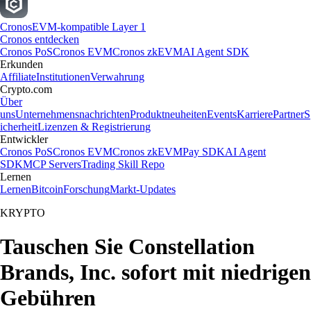
Cronos
EVM-kompatible Layer 1
Cronos entdecken
Cronos PoS
Cronos EVM
Cronos zkEVM
AI Agent SDK
Erkunden
Affiliate
Institutionen
Verwahrung
Crypto.com
Über
uns
Unternehmensnachrichten
Produktneuheiten
Events
Karriere
Partner
S
icherheit
Lizenzen & Registrierung
Entwickler
Cronos PoS
Cronos EVM
Cronos zkEVM
Pay SDK
AI Agent
SDK
MCP Servers
Trading Skill Repo
Lernen
Lernen
Bitcoin
Forschung
Markt-Updates
KRYPTO
Tauschen Sie Constellation
Brands, Inc. sofort mit niedrigen
Gebühren