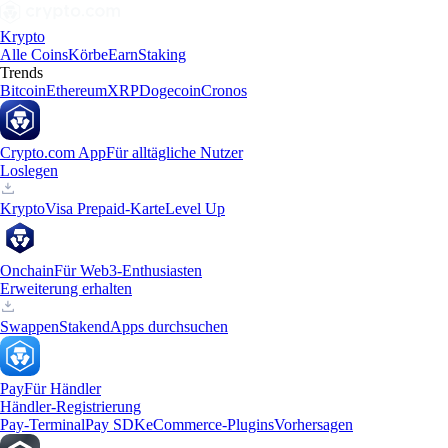
Krypto
Alle Coins
Körbe
Earn
Staking
Trends
Bitcoin
Ethereum
XRP
Dogecoin
Cronos
Crypto.com App
Für alltägliche Nutzer
Loslegen
Krypto
Visa Prepaid-Karte
Level Up
Onchain
Für Web3-Enthusiasten
Erweiterung erhalten
Swappen
Staken
dApps durchsuchen
Pay
Für Händler
Händler-Registrierung
Pay-Terminal
Pay SDK
eCommerce-Plugins
Vorhersagen