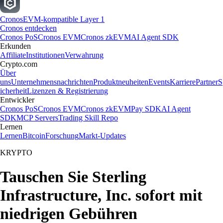
Cronos
EVM-kompatible Layer 1
Cronos entdecken
Cronos PoS
Cronos EVM
Cronos zkEVM
AI Agent SDK
Erkunden
Affiliate
Institutionen
Verwahrung
Crypto.com
Über
uns
Unternehmensnachrichten
Produktneuheiten
Events
Karriere
Partner
S
icherheit
Lizenzen & Registrierung
Entwickler
Cronos PoS
Cronos EVM
Cronos zkEVM
Pay SDK
AI Agent
SDK
MCP Servers
Trading Skill Repo
Lernen
Lernen
Bitcoin
Forschung
Markt-Updates
KRYPTO
Tauschen Sie Sterling
Infrastructure, Inc. sofort mit
niedrigen Gebühren