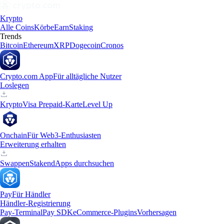
Krypto
Alle Coins
Körbe
Earn
Staking
Trends
Bitcoin
Ethereum
XRP
Dogecoin
Cronos
Crypto.com App
Für alltägliche Nutzer
Loslegen
Krypto
Visa Prepaid-Karte
Level Up
Onchain
Für Web3-Enthusiasten
Erweiterung erhalten
Swappen
Staken
dApps durchsuchen
Pay
Für Händler
Händler-Registrierung
Pay-Terminal
Pay SDK
eCommerce-Plugins
Vorhersagen