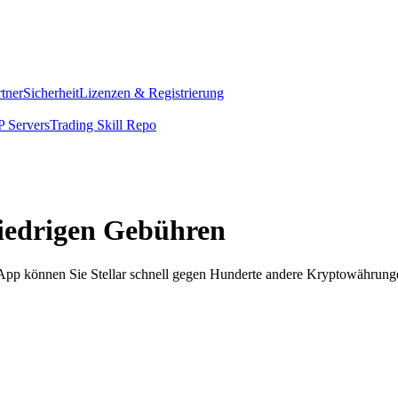
rtner
Sicherheit
Lizenzen & Registrierung
 Servers
Trading Skill Repo
 niedrigen Gebühren
m App können Sie Stellar schnell gegen Hunderte andere Kryptowährung