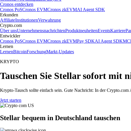
Cronos entdecken
Cronos PoS
Cronos EVM
Cronos zkEVM
AI Agent SDK
Erkunden
Affiliate
Institutionen
Verwahrung
Crypto.com
Über uns
Unternehmensnachrichten
Produktneuheiten
Events
Karriere
Pa
Entwickler
Cronos PoS
Cronos EVM
Cronos zkEVM
Pay SDK
AI Agent SDK
MCP
Lernen
Lernen
Bitcoin
Forschung
Markt-Updates
KRYPTO
Tauschen Sie Stellar sofort mit
Krypto-Tausch sollte einfach sein. Gute Nachricht: In der Crypto.co
Jetzt starten
Stellar bequem in Deutschland tauschen