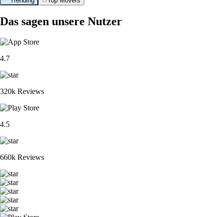
Trending
Top Movers
Das sagen unsere Nutzer
4.7
320k Reviews
4.5
660k Reviews