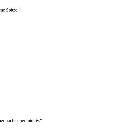
ame Spitze.“
r noch super intuitiv.“