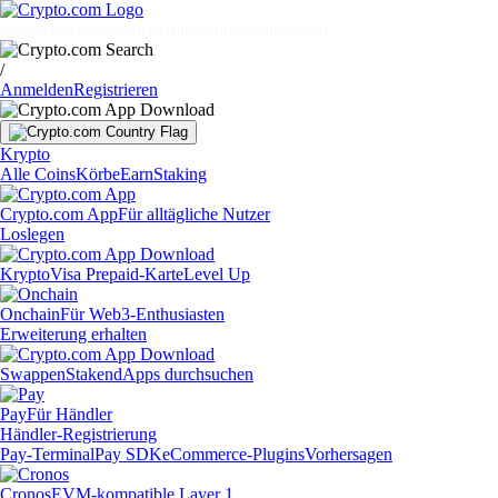
Märkte
Einzelpersonen
Unternehmen
Entdecken
/
Anmelden
Registrieren
Krypto
Alle Coins
Körbe
Earn
Staking
Crypto.com App
Für alltägliche Nutzer
Loslegen
Krypto
Visa Prepaid-Karte
Level Up
Onchain
Für Web3-Enthusiasten
Erweiterung erhalten
Swappen
Staken
dApps durchsuchen
Pay
Für Händler
Händler-Registrierung
Pay-Terminal
Pay SDK
eCommerce-Plugins
Vorhersagen
Cronos
EVM-kompatible Layer 1