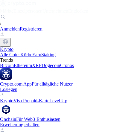
Märkte
Einzelpersonen
Unternehmen
Entdecken
/
Anmelden
Registrieren
Krypto
Alle Coins
Körbe
Earn
Staking
Trends
Bitcoin
Ethereum
XRP
Dogecoin
Cronos
Crypto.com App
Für alltägliche Nutzer
Loslegen
Krypto
Visa Prepaid-Karte
Level Up
Onchain
Für Web3-Enthusiasten
Erweiterung erhalten