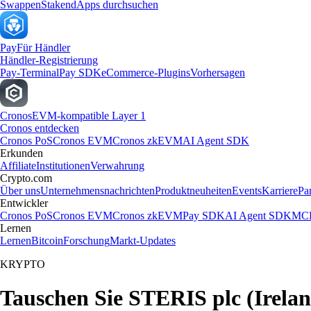
Swappen
Staken
dApps durchsuchen
Pay
Für Händler
Händler-Registrierung
Pay-Terminal
Pay SDK
eCommerce-Plugins
Vorhersagen
Cronos
EVM-kompatible Layer 1
Cronos entdecken
Cronos PoS
Cronos EVM
Cronos zkEVM
AI Agent SDK
Erkunden
Affiliate
Institutionen
Verwahrung
Crypto.com
Über uns
Unternehmensnachrichten
Produktneuheiten
Events
Karriere
Pa
Entwickler
Cronos PoS
Cronos EVM
Cronos zkEVM
Pay SDK
AI Agent SDK
MCP
Lernen
Lernen
Bitcoin
Forschung
Markt-Updates
KRYPTO
Tauschen Sie STERIS plc (Irelan