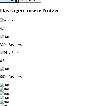
Trending
Top Movers
Das sagen unsere Nutzer
4.7
320k Reviews
4.5
660k Reviews