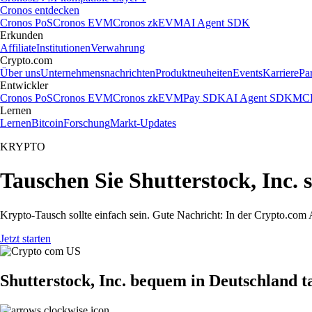
Cronos entdecken
Cronos PoS
Cronos EVM
Cronos zkEVM
AI Agent SDK
Erkunden
Affiliate
Institutionen
Verwahrung
Crypto.com
Über uns
Unternehmensnachrichten
Produktneuheiten
Events
Karriere
Pa
Entwickler
Cronos PoS
Cronos EVM
Cronos zkEVM
Pay SDK
AI Agent SDK
MCP
Lernen
Lernen
Bitcoin
Forschung
Markt-Updates
KRYPTO
Tauschen Sie Shutterstock, Inc.
Krypto-Tausch sollte einfach sein. Gute Nachricht: In der Crypto.co
Jetzt starten
Shutterstock, Inc. bequem in Deutschland 