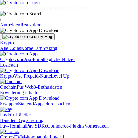
Märkte
Einzelpersonen
Unternehmen
Entdecken
/
Anmelden
Registrieren
Krypto
Alle Coins
Körbe
Earn
Staking
Crypto.com App
Für alltägliche Nutzer
Loslegen
Krypto
Visa Prepaid-Karte
Level Up
Onchain
Für Web3-Enthusiasten
Erweiterung erhalten
Swappen
Staken
dApps durchsuchen
Pay
Für Händler
Händler-Registrierung
Pay-Terminal
Pay SDK
eCommerce-Plugins
Vorhersagen
Cronos
EVM-kompatible Layer 1