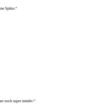
ame Spitze.“
r noch super intuitiv.“