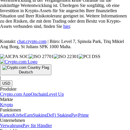
Wertentwicklung in der Vergangenheit keine Garantie für die
zukünftige Wertentwicklung ist. Überlegen Sie sorgfältig, ob eine
Investition in Krypto-Assets für Sie angesichts Ihrer finanziellen
Situation und Ihrer Risikotoleranz geeignet ist. Weitere Informationen
zu den Risiken, die mit dem Trading oder dem Besitz von Krypto-
Assets verbunden sind, finden Sie
hier
.
Kontakt:
chat.crypto.com
| Büro: Level 7, Spinola Park, Triq Mikiel
Ang Borg, St Julians SPK 1000 Malta.
Deutsch
|
USD
Produkte
Crypto.com App
Onchain
Level Up
Märkte
Krypto
Funktionen
Karten
Körbe
Earn
Staking
DeFi Staking
Pay
Prime
Unternehmen
Verwahrung
Pay für Händler