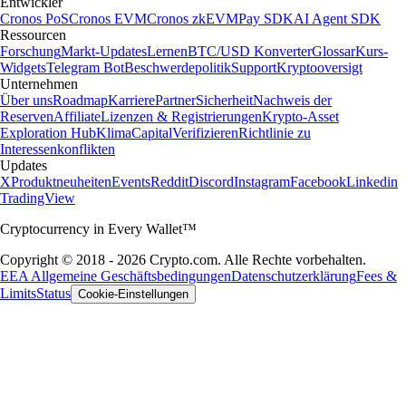
Entwickler
Cronos PoS
Cronos EVM
Cronos zkEVM
Pay SDK
AI Agent SDK
Ressourcen
Forschung
Markt-Updates
Lernen
BTC/USD Konverter
Glossar
Kurs-
Widgets
Telegram Bot
Beschwerdepolitik
Support
Kryptooversigt
Unternehmen
Über uns
Roadmap
Karriere
Partner
Sicherheit
Nachweis der
Reserven
Affiliate
Lizenzen & Registrierungen
Krypto-Asset
Exploration Hub
Klima
Capital
Verifizieren
Richtlinie zu
Interessenkonflikten
Updates
X
Produktneuheiten
Events
Reddit
Discord
Instagram
Facebook
Linkedin
TradingView
Cryptocurrency in Every Wallet™
Copyright © 2018 - 2026 Crypto.com. Alle Rechte vorbehalten.
EEA Allgemeine Geschäftsbedingungen
Datenschutzerklärung
Fees &
Limits
Status
Cookie-Einstellungen