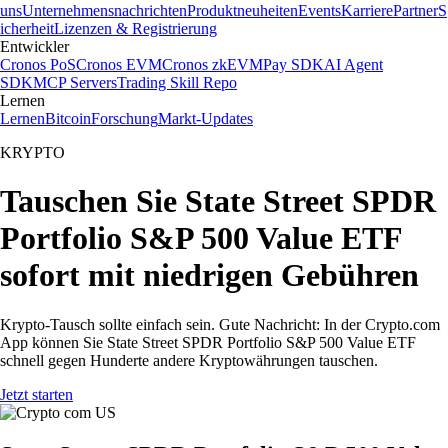
uns
Unternehmensnachrichten
Produktneuheiten
Events
Karriere
Partner
S
icherheit
Lizenzen & Registrierung
Entwickler
Cronos PoS
Cronos EVM
Cronos zkEVM
Pay SDK
AI Agent
SDK
MCP Servers
Trading Skill Repo
Lernen
Lernen
Bitcoin
Forschung
Markt-Updates
KRYPTO
Tauschen Sie State Street SPDR
Portfolio S&P 500 Value ETF
sofort mit niedrigen Gebühren
Krypto-Tausch sollte einfach sein. Gute Nachricht: In der Crypto.com
App können Sie State Street SPDR Portfolio S&P 500 Value ETF
schnell gegen Hunderte andere Kryptowährungen tauschen.
Jetzt starten