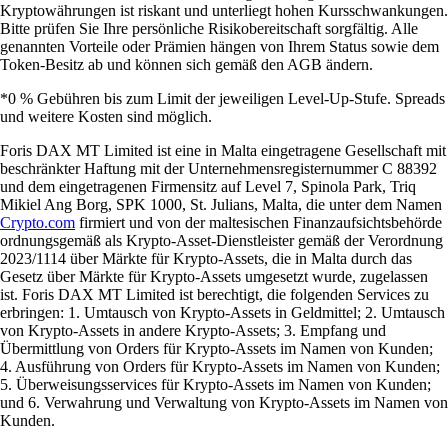
Kryptowährungen ist riskant und unterliegt hohen Kursschwankungen.
Bitte prüfen Sie Ihre persönliche Risikobereitschaft sorgfältig. Alle
genannten Vorteile oder Prämien hängen von Ihrem Status sowie dem
Token-Besitz ab und können sich gemäß den AGB ändern.
*0 % Gebühren bis zum Limit der jeweiligen Level-Up-Stufe. Spreads
und weitere Kosten sind möglich.
Foris DAX MT Limited ist eine in Malta eingetragene Gesellschaft mit
beschränkter Haftung mit der Unternehmensregisternummer C 88392
und dem eingetragenen Firmensitz auf Level 7, Spinola Park, Triq
Mikiel Ang Borg, SPK 1000, St. Julians, Malta, die unter dem Namen
Crypto.com
firmiert und von der maltesischen Finanzaufsichtsbehörde
ordnungsgemäß als Krypto-Asset-Dienstleister gemäß der Verordnung
2023/1114 über Märkte für Krypto-Assets, die in Malta durch das
Gesetz über Märkte für Krypto-Assets umgesetzt wurde, zugelassen
ist. Foris DAX MT Limited ist berechtigt, die folgenden Services zu
erbringen: 1. Umtausch von Krypto-Assets in Geldmittel; 2. Umtausch
von Krypto-Assets in andere Krypto-Assets; 3. Empfang und
Übermittlung von Orders für Krypto-Assets im Namen von Kunden;
4. Ausführung von Orders für Krypto-Assets im Namen von Kunden;
5. Überweisungsservices für Krypto-Assets im Namen von Kunden;
und 6. Verwahrung und Verwaltung von Krypto-Assets im Namen von
Kunden.