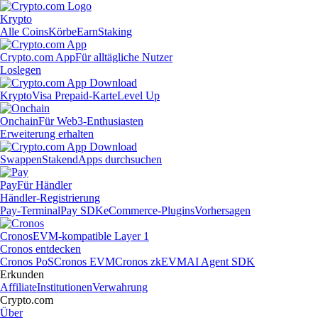
Krypto
Alle Coins
Körbe
Earn
Staking
Crypto.com App
Für alltägliche Nutzer
Loslegen
Krypto
Visa Prepaid-Karte
Level Up
Onchain
Für Web3-Enthusiasten
Erweiterung erhalten
Swappen
Staken
dApps durchsuchen
Pay
Für Händler
Händler-Registrierung
Pay-Terminal
Pay SDK
eCommerce-Plugins
Vorhersagen
Cronos
EVM-kompatible Layer 1
Cronos entdecken
Cronos PoS
Cronos EVM
Cronos zkEVM
AI Agent SDK
Erkunden
Affiliate
Institutionen
Verwahrung
Crypto.com
Über