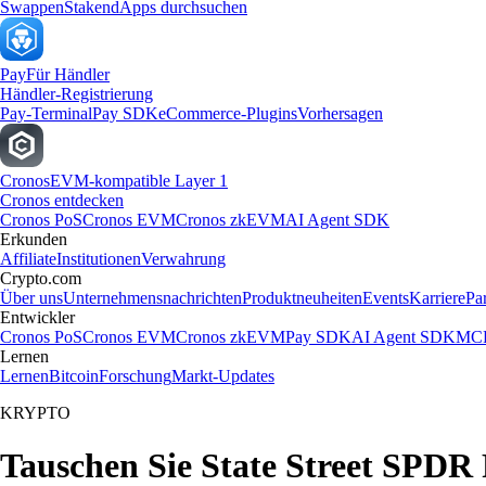
Swappen
Staken
dApps durchsuchen
Pay
Für Händler
Händler-Registrierung
Pay-Terminal
Pay SDK
eCommerce-Plugins
Vorhersagen
Cronos
EVM-kompatible Layer 1
Cronos entdecken
Cronos PoS
Cronos EVM
Cronos zkEVM
AI Agent SDK
Erkunden
Affiliate
Institutionen
Verwahrung
Crypto.com
Über uns
Unternehmensnachrichten
Produktneuheiten
Events
Karriere
Pa
Entwickler
Cronos PoS
Cronos EVM
Cronos zkEVM
Pay SDK
AI Agent SDK
MCP
Lernen
Lernen
Bitcoin
Forschung
Markt-Updates
KRYPTO
Tauschen Sie State Street SPDR