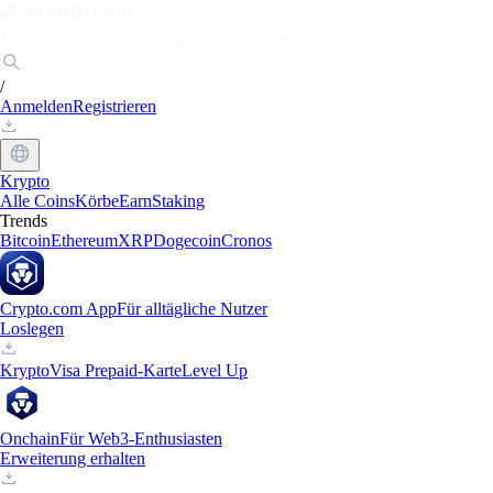
Märkte
Einzelpersonen
Unternehmen
Entdecken
/
Anmelden
Registrieren
Krypto
Alle Coins
Körbe
Earn
Staking
Trends
Bitcoin
Ethereum
XRP
Dogecoin
Cronos
Crypto.com App
Für alltägliche Nutzer
Loslegen
Krypto
Visa Prepaid-Karte
Level Up
Onchain
Für Web3-Enthusiasten
Erweiterung erhalten