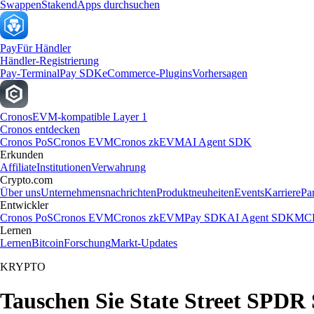
Swappen
Staken
dApps durchsuchen
Pay
Für Händler
Händler-Registrierung
Pay-Terminal
Pay SDK
eCommerce-Plugins
Vorhersagen
Cronos
EVM-kompatible Layer 1
Cronos entdecken
Cronos PoS
Cronos EVM
Cronos zkEVM
AI Agent SDK
Erkunden
Affiliate
Institutionen
Verwahrung
Crypto.com
Über uns
Unternehmensnachrichten
Produktneuheiten
Events
Karriere
Pa
Entwickler
Cronos PoS
Cronos EVM
Cronos zkEVM
Pay SDK
AI Agent SDK
MCP
Lernen
Lernen
Bitcoin
Forschung
Markt-Updates
KRYPTO
Tauschen Sie State Street SPDR