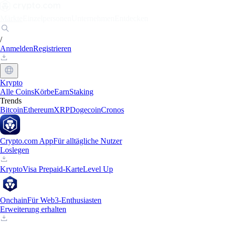
Märkte
Einzelpersonen
Unternehmen
Entdecken
/
Anmelden
Registrieren
Krypto
Alle Coins
Körbe
Earn
Staking
Trends
Bitcoin
Ethereum
XRP
Dogecoin
Cronos
Crypto.com App
Für alltägliche Nutzer
Loslegen
Krypto
Visa Prepaid-Karte
Level Up
Onchain
Für Web3-Enthusiasten
Erweiterung erhalten