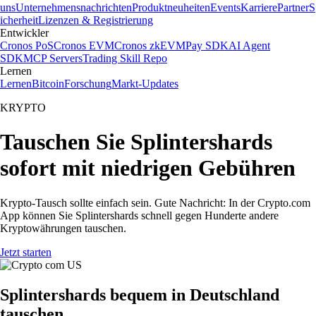
uns
Unternehmensnachrichten
Produktneuheiten
Events
Karriere
Partner
S
icherheit
Lizenzen & Registrierung
Entwickler
Cronos PoS
Cronos EVM
Cronos zkEVM
Pay SDK
AI Agent
SDK
MCP Servers
Trading Skill Repo
Lernen
Lernen
Bitcoin
Forschung
Markt-Updates
KRYPTO
Tauschen Sie Splintershards
sofort mit niedrigen Gebühren
Krypto-Tausch sollte einfach sein. Gute Nachricht: In der Crypto.com
App können Sie Splintershards schnell gegen Hunderte andere
Kryptowährungen tauschen.
Jetzt starten
Splintershards bequem in Deutschland
tauschen