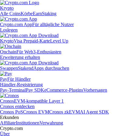
Krypto
Alle Coins
Körbe
Earn
Staking
Crypto.com App
Für alltägliche Nutzer
Loslegen
Krypto
Visa Prepaid-Karte
Level Up
Onchain
Für Web3-Enthusiasten
Erweiterung erhalten
Swappen
Staken
dApps durchsuchen
Pay
Für Händler
Händler-Registrierung
Pay-Terminal
Pay SDK
eCommerce-Plugins
Vorhersagen
Cronos
EVM-kompatible Layer 1
Cronos entdecken
Cronos PoS
Cronos EVM
Cronos zkEVM
AI Agent SDK
Erkunden
Affiliate
Institutionen
Verwahrung
Crypto.com
Über