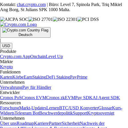
Kontakt:
chat.crypto.com
| Büro: Level 7, Spinola Park, Triq Mikiel
Ang Borg, St Julians SPK 1000 Malta.
Deutsch
|
USD
Produkte
Crypto.com App
Onchain
Level Up
Märkte
Krypto
Funktionen
Karten
Körbe
Earn
Staking
DeFi Staking
Pay
Prime
Unternehmen
Verwahrung
Pay für Händler
Entwickler
Cronos PoS
Cronos EVM
Cronos zkEVM
Pay SDK
AI Agent SDK
Ressourcen
Forschung
Markt-Updates
Lernen
BTC/USD Konverter
Glossar
Kurs-
Widgets
Telegram Bot
Beschwerdepolitik
Support
Kryptooversigt
Unternehmen
Über uns
Roadmap
Karriere
Partner
Sicherheit
Nachweis der