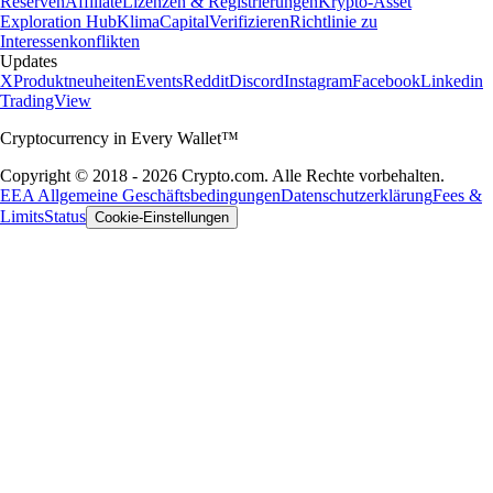
Reserven
Affiliate
Lizenzen & Registrierungen
Krypto-Asset
Exploration Hub
Klima
Capital
Verifizieren
Richtlinie zu
Interessenkonflikten
Updates
X
Produktneuheiten
Events
Reddit
Discord
Instagram
Facebook
Linkedin
TradingView
Cryptocurrency in Every Wallet™
Copyright © 2018 - 2026 Crypto.com. Alle Rechte vorbehalten.
EEA Allgemeine Geschäftsbedingungen
Datenschutzerklärung
Fees &
Limits
Status
Cookie-Einstellungen