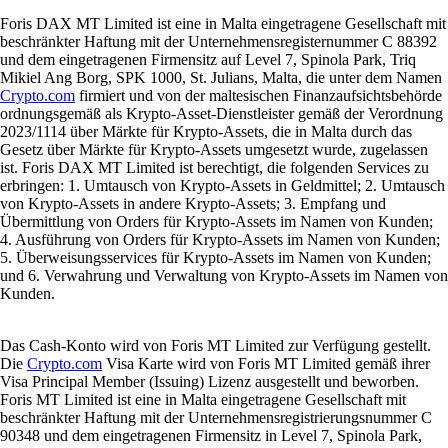
Foris DAX MT Limited ist eine in Malta eingetragene Gesellschaft mit
beschränkter Haftung mit der Unternehmensregisternummer C 88392
und dem eingetragenen Firmensitz auf Level 7, Spinola Park, Triq
Mikiel Ang Borg, SPK 1000, St. Julians, Malta, die unter dem Namen
Crypto.com
firmiert und von der maltesischen Finanzaufsichtsbehörde
ordnungsgemäß als Krypto-Asset-Dienstleister gemäß der Verordnung
2023/1114 über Märkte für Krypto-Assets, die in Malta durch das
Gesetz über Märkte für Krypto-Assets umgesetzt wurde, zugelassen
ist. Foris DAX MT Limited ist berechtigt, die folgenden Services zu
erbringen: 1. Umtausch von Krypto-Assets in Geldmittel; 2. Umtausch
von Krypto-Assets in andere Krypto-Assets; 3. Empfang und
Übermittlung von Orders für Krypto-Assets im Namen von Kunden;
4. Ausführung von Orders für Krypto-Assets im Namen von Kunden;
5. Überweisungsservices für Krypto-Assets im Namen von Kunden;
und 6. Verwahrung und Verwaltung von Krypto-Assets im Namen von
Kunden.
Das Cash-Konto wird von Foris MT Limited zur Verfügung gestellt.
Die
Crypto.com
Visa Karte wird von Foris MT Limited gemäß ihrer
Visa Principal Member (Issuing) Lizenz ausgestellt und beworben.
Foris MT Limited ist eine in Malta eingetragene Gesellschaft mit
beschränkter Haftung mit der Unternehmensregistrierungsnummer C
90348 und dem eingetragenen Firmensitz in Level 7, Spinola Park,