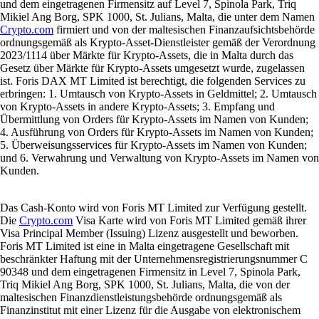
und dem eingetragenen Firmensitz auf Level 7, Spinola Park, Triq
Mikiel Ang Borg, SPK 1000, St. Julians, Malta, die unter dem Namen
Crypto.com
firmiert und von der maltesischen Finanzaufsichtsbehörde
ordnungsgemäß als Krypto-Asset-Dienstleister gemäß der Verordnung
2023/1114 über Märkte für Krypto-Assets, die in Malta durch das
Gesetz über Märkte für Krypto-Assets umgesetzt wurde, zugelassen
ist. Foris DAX MT Limited ist berechtigt, die folgenden Services zu
erbringen: 1. Umtausch von Krypto-Assets in Geldmittel; 2. Umtausch
von Krypto-Assets in andere Krypto-Assets; 3. Empfang und
Übermittlung von Orders für Krypto-Assets im Namen von Kunden;
4. Ausführung von Orders für Krypto-Assets im Namen von Kunden;
5. Überweisungsservices für Krypto-Assets im Namen von Kunden;
und 6. Verwahrung und Verwaltung von Krypto-Assets im Namen von
Kunden.
Das Cash-Konto wird von Foris MT Limited zur Verfügung gestellt.
Die
Crypto.com
Visa Karte wird von Foris MT Limited gemäß ihrer
Visa Principal Member (Issuing) Lizenz ausgestellt und beworben.
Foris MT Limited ist eine in Malta eingetragene Gesellschaft mit
beschränkter Haftung mit der Unternehmensregistrierungsnummer C
90348 und dem eingetragenen Firmensitz in Level 7, Spinola Park,
Triq Mikiel Ang Borg, SPK 1000, St. Julians, Malta, die von der
maltesischen Finanzdienstleistungsbehörde ordnungsgemäß als
Finanzinstitut mit einer Lizenz für die Ausgabe von elektronischem