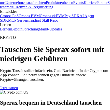
uns
Unternehmensnachrichten
Produktneuheiten
Events
Karriere
Partner
S
icherheit
Lizenzen & Registrierung
Entwickler
Cronos PoS
Cronos EVM
Cronos zkEVM
Pay SDK
AI Agent
SDK
MCP Servers
Trading Skill Repo
Lernen
Lernen
Bitcoin
Forschung
Markt-Updates
KRYPTO
Tauschen Sie Sperax sofort mit
niedrigen Gebühren
Krypto-Tausch sollte einfach sein. Gute Nachricht: In der Crypto.com
App können Sie Sperax schnell gegen Hunderte andere
Kryptowährungen tauschen.
Jetzt starten
Sperax bequem in Deutschland tauschen