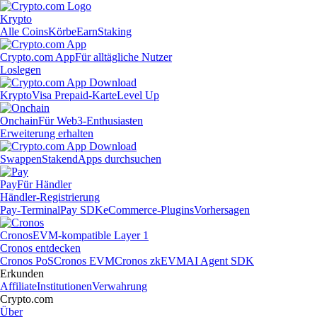
Krypto
Alle Coins
Körbe
Earn
Staking
Crypto.com App
Für alltägliche Nutzer
Loslegen
Krypto
Visa Prepaid-Karte
Level Up
Onchain
Für Web3-Enthusiasten
Erweiterung erhalten
Swappen
Staken
dApps durchsuchen
Pay
Für Händler
Händler-Registrierung
Pay-Terminal
Pay SDK
eCommerce-Plugins
Vorhersagen
Cronos
EVM-kompatible Layer 1
Cronos entdecken
Cronos PoS
Cronos EVM
Cronos zkEVM
AI Agent SDK
Erkunden
Affiliate
Institutionen
Verwahrung
Crypto.com
Über