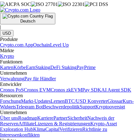
Deutsch
|
USD
Produkte
Crypto.com App
Onchain
Level Up
Märkte
Krypto
Funktionen
Karten
Körbe
Earn
Staking
DeFi Staking
Pay
Prime
Unternehmen
Verwahrung
Pay für Händler
Entwickler
Cronos PoS
Cronos EVM
Cronos zkEVM
Pay SDK
AI Agent SDK
Ressourcen
Forschung
Markt-Updates
Lernen
BTC/USD Konverter
Glossar
Kurs-
Widgets
Telegram Bot
Beschwerdepolitik
Support
Kryptooversigt
Unternehmen
Über uns
Roadmap
Karriere
Partner
Sicherheit
Nachweis der
Reserven
Affiliate
Lizenzen & Registrierungen
Krypto-Asset
Exploration Hub
Klima
Capital
Verifizieren
Richtlinie zu
Interessenkonflikten