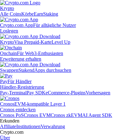
Krypto
Alle Coins
Körbe
Earn
Staking
Crypto.com App
Für alltägliche Nutzer
Loslegen
Krypto
Visa Prepaid-Karte
Level Up
Onchain
Für Web3-Enthusiasten
Erweiterung erhalten
Swappen
Staken
dApps durchsuchen
Pay
Für Händler
Händler-Registrierung
Pay-Terminal
Pay SDK
eCommerce-Plugins
Vorhersagen
Cronos
EVM-kompatible Layer 1
Cronos entdecken
Cronos PoS
Cronos EVM
Cronos zkEVM
AI Agent SDK
Erkunden
Affiliate
Institutionen
Verwahrung
Crypto.com
Über