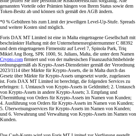
Bitte prüfen Sie Ihre persönliche Risikobereitschaft sorgfältig. Alle
genannten Vorteile oder Prämien hängen von Ihrem Status sowie dem
Token-Besitz ab und können sich gemäß den AGB ändern.
*0 % Gebühren bis zum Limit der jeweiligen Level-Up-Stufe. Spreads
und weitere Kosten sind möglich.
Foris DAX MT Limited ist eine in Malta eingetragene Gesellschaft mit
beschränkter Haftung mit der Unternehmensregisternummer C 88392
und dem eingetragenen Firmensitz auf Level 7, Spinola Park, Triq
Mikiel Ang Borg, SPK 1000, St. Julians, Malta, die unter dem Namen
Crypto.com
firmiert und von der maltesischen Finanzaufsichtsbehörde
ordnungsgemäß als Krypto-Asset-Dienstleister gemäß der Verordnung
2023/1114 über Märkte für Krypto-Assets, die in Malta durch das
Gesetz über Märkte für Krypto-Assets umgesetzt wurde, zugelassen
ist. Foris DAX MT Limited ist berechtigt, die folgenden Services zu
erbringen: 1. Umtausch von Krypto-Assets in Geldmittel; 2. Umtausch
von Krypto-Assets in andere Krypto-Assets; 3. Empfang und
Übermittlung von Orders für Krypto-Assets im Namen von Kunden;
4. Ausführung von Orders für Krypto-Assets im Namen von Kunden;
5. Überweisungsservices für Krypto-Assets im Namen von Kunden;
und 6. Verwahrung und Verwaltung von Krypto-Assets im Namen von
Kunden.
Das Cash-Konto wird von Foris MT Limited zur Verfügung gestellt.