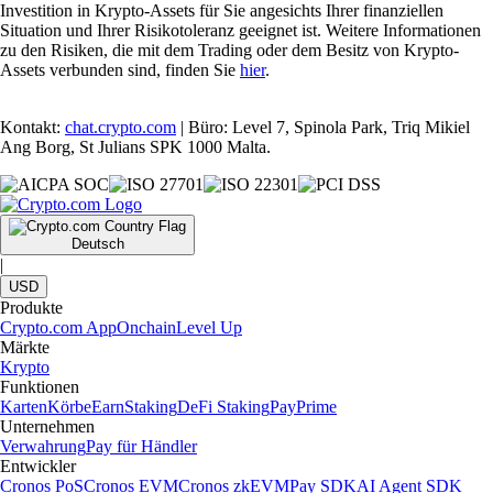
Investition in Krypto-Assets für Sie angesichts Ihrer finanziellen
Situation und Ihrer Risikotoleranz geeignet ist. Weitere Informationen
zu den Risiken, die mit dem Trading oder dem Besitz von Krypto-
Assets verbunden sind, finden Sie
hier
.
Kontakt:
chat.crypto.com
| Büro: Level 7, Spinola Park, Triq Mikiel
Ang Borg, St Julians SPK 1000 Malta.
Deutsch
|
USD
Produkte
Crypto.com App
Onchain
Level Up
Märkte
Krypto
Funktionen
Karten
Körbe
Earn
Staking
DeFi Staking
Pay
Prime
Unternehmen
Verwahrung
Pay für Händler
Entwickler
Cronos PoS
Cronos EVM
Cronos zkEVM
Pay SDK
AI Agent SDK