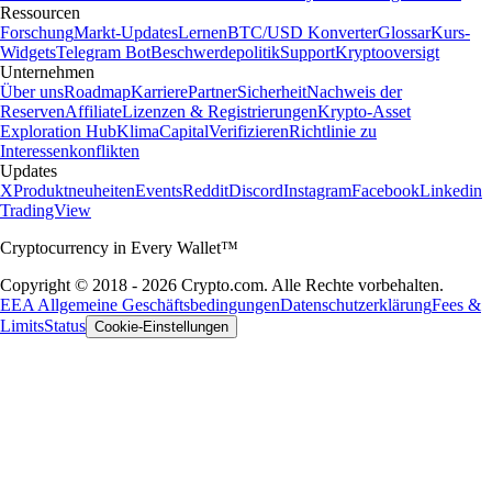
Ressourcen
Forschung
Markt-Updates
Lernen
BTC/USD Konverter
Glossar
Kurs-
Widgets
Telegram Bot
Beschwerdepolitik
Support
Kryptooversigt
Unternehmen
Über uns
Roadmap
Karriere
Partner
Sicherheit
Nachweis der
Reserven
Affiliate
Lizenzen & Registrierungen
Krypto-Asset
Exploration Hub
Klima
Capital
Verifizieren
Richtlinie zu
Interessenkonflikten
Updates
X
Produktneuheiten
Events
Reddit
Discord
Instagram
Facebook
Linkedin
TradingView
Cryptocurrency in Every Wallet™
Copyright © 2018 - 2026 Crypto.com. Alle Rechte vorbehalten.
EEA Allgemeine Geschäftsbedingungen
Datenschutzerklärung
Fees &
Limits
Status
Cookie-Einstellungen