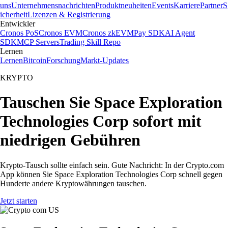
uns
Unternehmensnachrichten
Produktneuheiten
Events
Karriere
Partner
S
icherheit
Lizenzen & Registrierung
Entwickler
Cronos PoS
Cronos EVM
Cronos zkEVM
Pay SDK
AI Agent
SDK
MCP Servers
Trading Skill Repo
Lernen
Lernen
Bitcoin
Forschung
Markt-Updates
KRYPTO
Tauschen Sie Space Exploration
Technologies Corp sofort mit
niedrigen Gebühren
Krypto-Tausch sollte einfach sein. Gute Nachricht: In der Crypto.com
App können Sie Space Exploration Technologies Corp schnell gegen
Hunderte andere Kryptowährungen tauschen.
Jetzt starten