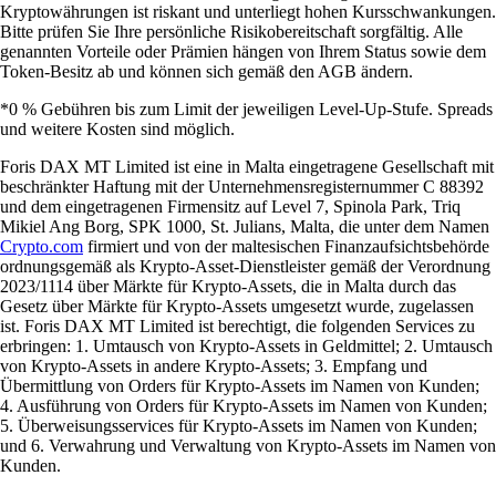
Kryptowährungen ist riskant und unterliegt hohen Kursschwankungen.
Bitte prüfen Sie Ihre persönliche Risikobereitschaft sorgfältig. Alle
genannten Vorteile oder Prämien hängen von Ihrem Status sowie dem
Token-Besitz ab und können sich gemäß den AGB ändern.
*0 % Gebühren bis zum Limit der jeweiligen Level-Up-Stufe. Spreads
und weitere Kosten sind möglich.
Foris DAX MT Limited ist eine in Malta eingetragene Gesellschaft mit
beschränkter Haftung mit der Unternehmensregisternummer C 88392
und dem eingetragenen Firmensitz auf Level 7, Spinola Park, Triq
Mikiel Ang Borg, SPK 1000, St. Julians, Malta, die unter dem Namen
Crypto.com
firmiert und von der maltesischen Finanzaufsichtsbehörde
ordnungsgemäß als Krypto-Asset-Dienstleister gemäß der Verordnung
2023/1114 über Märkte für Krypto-Assets, die in Malta durch das
Gesetz über Märkte für Krypto-Assets umgesetzt wurde, zugelassen
ist. Foris DAX MT Limited ist berechtigt, die folgenden Services zu
erbringen: 1. Umtausch von Krypto-Assets in Geldmittel; 2. Umtausch
von Krypto-Assets in andere Krypto-Assets; 3. Empfang und
Übermittlung von Orders für Krypto-Assets im Namen von Kunden;
4. Ausführung von Orders für Krypto-Assets im Namen von Kunden;
5. Überweisungsservices für Krypto-Assets im Namen von Kunden;
und 6. Verwahrung und Verwaltung von Krypto-Assets im Namen von
Kunden.