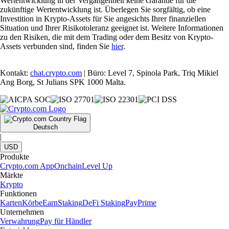
Wertentwicklung in der Vergangenheit keine Garantie für die
zukünftige Wertentwicklung ist. Überlegen Sie sorgfältig, ob eine
Investition in Krypto-Assets für Sie angesichts Ihrer finanziellen
Situation und Ihrer Risikotoleranz geeignet ist. Weitere Informationen
zu den Risiken, die mit dem Trading oder dem Besitz von Krypto-
Assets verbunden sind, finden Sie
hier
.
Kontakt:
chat.crypto.com
| Büro: Level 7, Spinola Park, Triq Mikiel
Ang Borg, St Julians SPK 1000 Malta.
Deutsch
|
USD
Produkte
Crypto.com App
Onchain
Level Up
Märkte
Krypto
Funktionen
Karten
Körbe
Earn
Staking
DeFi Staking
Pay
Prime
Unternehmen
Verwahrung
Pay für Händler