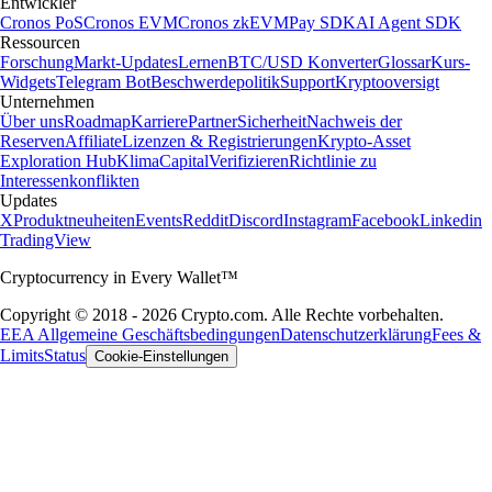
Entwickler
Cronos PoS
Cronos EVM
Cronos zkEVM
Pay SDK
AI Agent SDK
Ressourcen
Forschung
Markt-Updates
Lernen
BTC/USD Konverter
Glossar
Kurs-
Widgets
Telegram Bot
Beschwerdepolitik
Support
Kryptooversigt
Unternehmen
Über uns
Roadmap
Karriere
Partner
Sicherheit
Nachweis der
Reserven
Affiliate
Lizenzen & Registrierungen
Krypto-Asset
Exploration Hub
Klima
Capital
Verifizieren
Richtlinie zu
Interessenkonflikten
Updates
X
Produktneuheiten
Events
Reddit
Discord
Instagram
Facebook
Linkedin
TradingView
Cryptocurrency in Every Wallet™
Copyright © 2018 - 2026 Crypto.com. Alle Rechte vorbehalten.
EEA Allgemeine Geschäftsbedingungen
Datenschutzerklärung
Fees &
Limits
Status
Cookie-Einstellungen