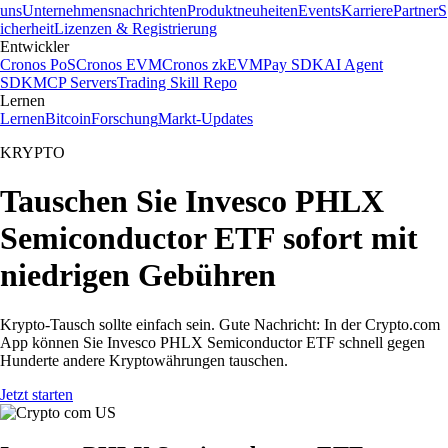
uns
Unternehmensnachrichten
Produktneuheiten
Events
Karriere
Partner
S
icherheit
Lizenzen & Registrierung
Entwickler
Cronos PoS
Cronos EVM
Cronos zkEVM
Pay SDK
AI Agent
SDK
MCP Servers
Trading Skill Repo
Lernen
Lernen
Bitcoin
Forschung
Markt-Updates
KRYPTO
Tauschen Sie Invesco PHLX
Semiconductor ETF sofort mit
niedrigen Gebühren
Krypto-Tausch sollte einfach sein. Gute Nachricht: In der Crypto.com
App können Sie Invesco PHLX Semiconductor ETF schnell gegen
Hunderte andere Kryptowährungen tauschen.
Jetzt starten