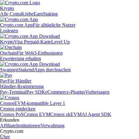
Krypto
Alle Coins
Körbe
Earn
Staking
Crypto.com App
Für alltägliche Nutzer
Loslegen
Krypto
Visa Prepaid-Karte
Level Up
Onchain
Für Web3-Enthusiasten
Erweiterung erhalten
Swappen
Staken
dApps durchsuchen
Pay
Für Händler
Händler-Registrierung
Pay-Terminal
Pay SDK
eCommerce-Plugins
Vorhersagen
Cronos
EVM-kompatible Layer 1
Cronos entdecken
Cronos PoS
Cronos EVM
Cronos zkEVM
AI Agent SDK
Erkunden
Affiliate
Institutionen
Verwahrung
Crypto.com
Über