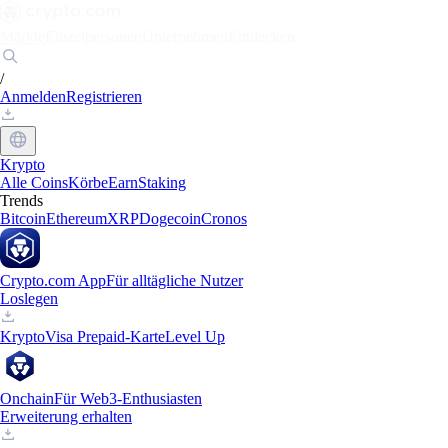
Märkte
Einzelpersonen
Unternehmen
Entdecken
/
Anmelden
Registrieren
Krypto
Alle Coins
Körbe
Earn
Staking
Trends
Bitcoin
Ethereum
XRP
Dogecoin
Cronos
Crypto.com App
Für alltägliche Nutzer
Loslegen
Krypto
Visa Prepaid-Karte
Level Up
Onchain
Für Web3-Enthusiasten
Erweiterung erhalten