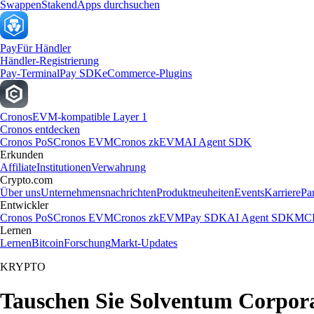
Swappen
Staken
dApps durchsuchen
Pay
Für Händler
Händler-Registrierung
Pay-Terminal
Pay SDK
eCommerce-Plugins
Cronos
EVM-kompatible Layer 1
Cronos entdecken
Cronos PoS
Cronos EVM
Cronos zkEVM
AI Agent SDK
Erkunden
Affiliate
Institutionen
Verwahrung
Crypto.com
Über uns
Unternehmensnachrichten
Produktneuheiten
Events
Karriere
Pa
Entwickler
Cronos PoS
Cronos EVM
Cronos zkEVM
Pay SDK
AI Agent SDK
MCP
Lernen
Lernen
Bitcoin
Forschung
Markt-Updates
KRYPTO
Tauschen Sie Solventum Corpora