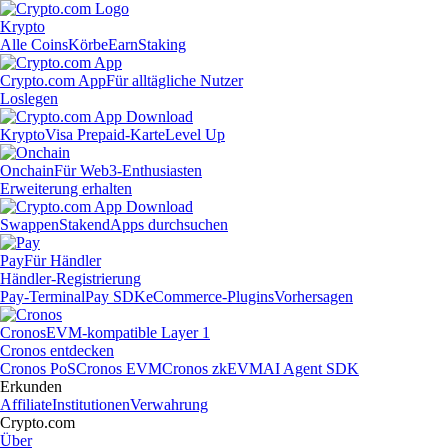
Krypto
Alle Coins
Körbe
Earn
Staking
Crypto.com App
Für alltägliche Nutzer
Loslegen
Krypto
Visa Prepaid-Karte
Level Up
Onchain
Für Web3-Enthusiasten
Erweiterung erhalten
Swappen
Staken
dApps durchsuchen
Pay
Für Händler
Händler-Registrierung
Pay-Terminal
Pay SDK
eCommerce-Plugins
Vorhersagen
Cronos
EVM-kompatible Layer 1
Cronos entdecken
Cronos PoS
Cronos EVM
Cronos zkEVM
AI Agent SDK
Erkunden
Affiliate
Institutionen
Verwahrung
Crypto.com
Über