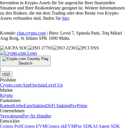
Investition in Krypto-Assets für Sie angesichts Ihrer finanziellen
Situation und Ihrer Risikotoleranz geeignet ist. Weitere Informationen
zu den Risiken, die mit dem Trading oder dem Besitz von Krypto-
Assets verbunden sind, finden Sie
hier
.
Kontakt:
chat.crypto.com
| Büro: Level 7, Spinola Park, Triq Mikiel
Ang Borg, St Julians SPK 1000 Malta.
Deutsch
|
USD
Produkte
Crypto.com App
Onchain
Level Up
Märkte
Krypto
Funktionen
Karten
Körbe
Earn
Staking
DeFi Staking
Pay
Prime
Unternehmen
Verwahrung
Pay für Händler
Entwickler
Cronos PoS
Cronos EVM
Cronos zkEVM
Pay SDK
AI Agent SDK