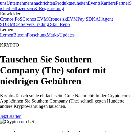
uns
Unternehmensnachrichten
Produktneuheiten
Events
Karriere
Partner
S
icherheit
Lizenzen & Registrierung
Entwickler
Cronos PoS
Cronos EVM
Cronos zkEVM
Pay SDK
AI Agent
SDK
MCP Servers
Trading Skill Repo
Lernen
Lernen
Bitcoin
Forschung
Markt-Updates
KRYPTO
Tauschen Sie Southern
Company (The) sofort mit
niedrigen Gebühren
Krypto-Tausch sollte einfach sein. Gute Nachricht: In der Crypto.com
App können Sie Southern Company (The) schnell gegen Hunderte
andere Kryptowährungen tauschen.
Jetzt starten