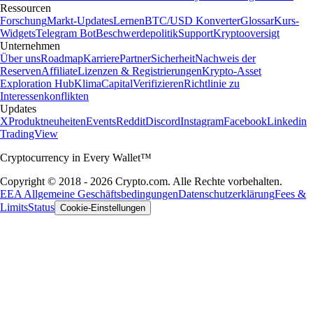
Ressourcen
Forschung
Markt-Updates
Lernen
BTC/USD Konverter
Glossar
Kurs-
Widgets
Telegram Bot
Beschwerdepolitik
Support
Kryptooversigt
Unternehmen
Über uns
Roadmap
Karriere
Partner
Sicherheit
Nachweis der
Reserven
Affiliate
Lizenzen & Registrierungen
Krypto-Asset
Exploration Hub
Klima
Capital
Verifizieren
Richtlinie zu
Interessenkonflikten
Updates
X
Produktneuheiten
Events
Reddit
Discord
Instagram
Facebook
Linkedin
TradingView
Cryptocurrency in Every Wallet™
Copyright © 2018 - 2026 Crypto.com. Alle Rechte vorbehalten.
EEA Allgemeine Geschäftsbedingungen
Datenschutzerklärung
Fees &
Limits
Status
Cookie-Einstellungen