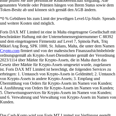
Bitte prüfen Sie Ihre persönliche Risikobereitschaft sorgfältig. Alle
genannten Vorteile oder Prämien hängen von Ihrem Status sowie dem
Token-Besitz ab und können sich gemäß den AGB ändern.
*0 % Gebühren bis zum Limit der jeweiligen Level-Up-Stufe. Spreads
und weitere Kosten sind möglich.
Foris DAX MT Limited ist eine in Malta eingetragene Gesellschaft mit
beschränkter Haftung mit der Unternehmensregisternummer C 88392
und dem eingetragenen Firmensitz auf Level 7, Spinola Park, Triq
Mikiel Ang Borg, SPK 1000, St. Julians, Malta, die unter dem Namen
Crypto.com
firmiert und von der maltesischen Finanzaufsichtsbehörde
ordnungsgemäß als Krypto-Asset-Dienstleister gemäß der Verordnung
2023/1114 über Märkte für Krypto-Assets, die in Malta durch das
Gesetz über Märkte für Krypto-Assets umgesetzt wurde, zugelassen
ist. Foris DAX MT Limited ist berechtigt, die folgenden Services zu
erbringen: 1. Umtausch von Krypto-Assets in Geldmittel; 2. Umtausch
von Krypto-Assets in andere Krypto-Assets; 3. Empfang und
Übermittlung von Orders für Krypto-Assets im Namen von Kunden;
4. Ausführung von Orders für Krypto-Assets im Namen von Kunden;
5. Überweisungsservices für Krypto-Assets im Namen von Kunden;
und 6. Verwahrung und Verwaltung von Krypto-Assets im Namen von
Kunden.
Das Cash-Konto wird von Foris MT Limited zur Verfügung gestellt.