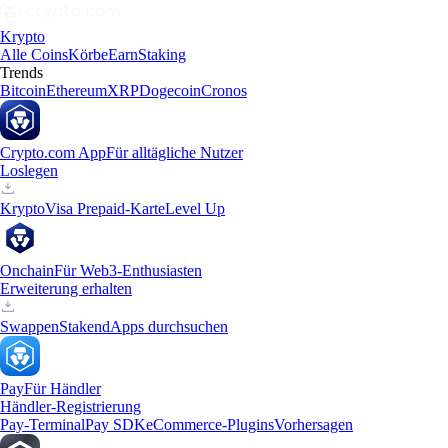
Krypto
Alle Coins
Körbe
Earn
Staking
Trends
Bitcoin
Ethereum
XRP
Dogecoin
Cronos
Crypto.com App
Für alltägliche Nutzer
Loslegen
Krypto
Visa Prepaid-Karte
Level Up
Onchain
Für Web3-Enthusiasten
Erweiterung erhalten
Swappen
Staken
dApps durchsuchen
Pay
Für Händler
Händler-Registrierung
Pay-Terminal
Pay SDK
eCommerce-Plugins
Vorhersagen