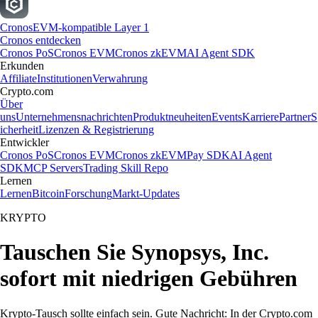
Cronos
EVM-kompatible Layer 1
Cronos entdecken
Cronos PoS
Cronos EVM
Cronos zkEVM
AI Agent SDK
Erkunden
Affiliate
Institutionen
Verwahrung
Crypto.com
Über
uns
Unternehmensnachrichten
Produktneuheiten
Events
Karriere
Partner
S
icherheit
Lizenzen & Registrierung
Entwickler
Cronos PoS
Cronos EVM
Cronos zkEVM
Pay SDK
AI Agent
SDK
MCP Servers
Trading Skill Repo
Lernen
Lernen
Bitcoin
Forschung
Markt-Updates
KRYPTO
Tauschen Sie Synopsys, Inc.
sofort mit niedrigen Gebühren
Krypto-Tausch sollte einfach sein. Gute Nachricht: In der Crypto.com