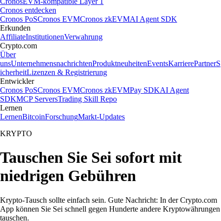
Cronos
EVM-kompatible Layer 1
Cronos entdecken
Cronos PoS
Cronos EVM
Cronos zkEVM
AI Agent SDK
Erkunden
Affiliate
Institutionen
Verwahrung
Crypto.com
Über
uns
Unternehmensnachrichten
Produktneuheiten
Events
Karriere
Partner
S
icherheit
Lizenzen & Registrierung
Entwickler
Cronos PoS
Cronos EVM
Cronos zkEVM
Pay SDK
AI Agent
SDK
MCP Servers
Trading Skill Repo
Lernen
Lernen
Bitcoin
Forschung
Markt-Updates
KRYPTO
Tauschen Sie Sei sofort mit
niedrigen Gebühren
Krypto-Tausch sollte einfach sein. Gute Nachricht: In der Crypto.com
App können Sie Sei schnell gegen Hunderte andere Kryptowährungen
tauschen.