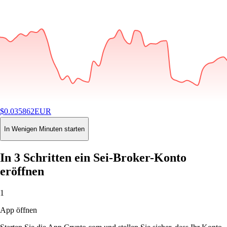
$
0.035862
EUR
-0.06
%
24H
Buy
In Wenigen Minuten starten
In 3 Schritten ein Sei-Broker-Konto
eröffnen
1
App öffnen