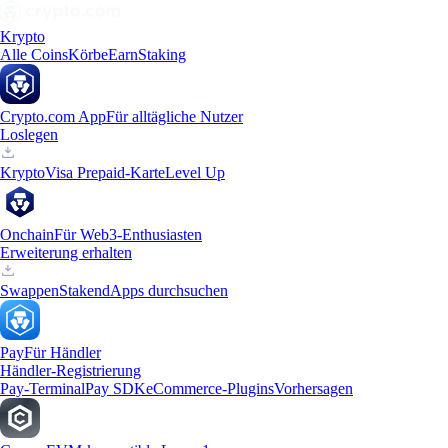
Krypto
Alle Coins
Körbe
Earn
Staking
Crypto.com App
Für alltägliche Nutzer
Loslegen
Krypto
Visa Prepaid-Karte
Level Up
Onchain
Für Web3-Enthusiasten
Erweiterung erhalten
Swappen
Staken
dApps durchsuchen
Pay
Für Händler
Händler-Registrierung
Pay-Terminal
Pay SDK
eCommerce-Plugins
Vorhersagen