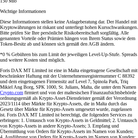
150 Mio
Wichtige Informationen
Diese Informationen stellen keine Anlageberatung dar. Der Handel mit
Kryptowährungen ist riskant und unterliegt hohen Kursschwankungen.
Bitte prüfen Sie Ihre persönliche Risikobereitschaft sorgfältig. Alle
genannten Vorteile oder Prämien hängen von Ihrem Status sowie dem
Token-Besitz ab und können sich gemäß den AGB ändern.
*0 % Gebühren bis zum Limit der jeweiligen Level-Up-Stufe. Spreads
und weitere Kosten sind möglich.
Foris DAX MT Limited ist eine in Malta eingetragene Gesellschaft mit
beschränkter Haftung mit der Unternehmensregisternummer C 88392
und dem eingetragenen Firmensitz auf Level 7, Spinola Park, Triq
Mikiel Ang Borg, SPK 1000, St. Julians, Malta, die unter dem Namen
Crypto.com
firmiert und von der maltesischen Finanzaufsichtsbehörde
ordnungsgemäß als Krypto-Asset-Dienstleister gemäß der Verordnung
2023/1114 über Märkte für Krypto-Assets, die in Malta durch das
Gesetz über Märkte für Krypto-Assets umgesetzt wurde, zugelassen
ist. Foris DAX MT Limited ist berechtigt, die folgenden Services zu
erbringen: 1. Umtausch von Krypto-Assets in Geldmittel; 2. Umtausch
von Krypto-Assets in andere Krypto-Assets; 3. Empfang und
Übermittlung von Orders für Krypto-Assets im Namen von Kunden;
4. Ausführung von Orders für Krypto-Assets im Namen von Kunden;