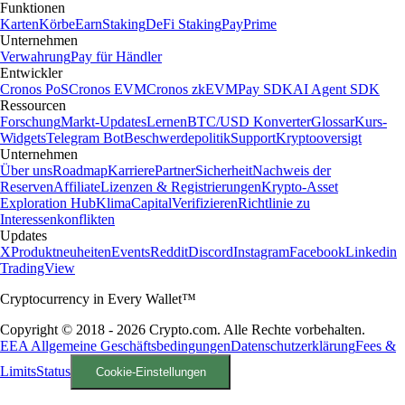
Funktionen
Karten
Körbe
Earn
Staking
DeFi Staking
Pay
Prime
Unternehmen
Verwahrung
Pay für Händler
Entwickler
Cronos PoS
Cronos EVM
Cronos zkEVM
Pay SDK
AI Agent SDK
Ressourcen
Forschung
Markt-Updates
Lernen
BTC/USD Konverter
Glossar
Kurs-
Widgets
Telegram Bot
Beschwerdepolitik
Support
Kryptooversigt
Unternehmen
Über uns
Roadmap
Karriere
Partner
Sicherheit
Nachweis der
Reserven
Affiliate
Lizenzen & Registrierungen
Krypto-Asset
Exploration Hub
Klima
Capital
Verifizieren
Richtlinie zu
Interessenkonflikten
Updates
X
Produktneuheiten
Events
Reddit
Discord
Instagram
Facebook
Linkedin
TradingView
Cryptocurrency in Every Wallet™
Copyright © 2018 - 2026 Crypto.com. Alle Rechte vorbehalten.
EEA Allgemeine Geschäftsbedingungen
Datenschutzerklärung
Fees &
Limits
Status
Cookie-Einstellungen