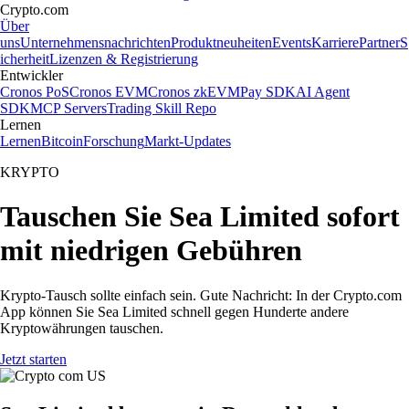
Crypto.com
Über
uns
Unternehmensnachrichten
Produktneuheiten
Events
Karriere
Partner
S
icherheit
Lizenzen & Registrierung
Entwickler
Cronos PoS
Cronos EVM
Cronos zkEVM
Pay SDK
AI Agent
SDK
MCP Servers
Trading Skill Repo
Lernen
Lernen
Bitcoin
Forschung
Markt-Updates
KRYPTO
Tauschen Sie Sea Limited sofort
mit niedrigen Gebühren
Krypto-Tausch sollte einfach sein. Gute Nachricht: In der Crypto.com
App können Sie Sea Limited schnell gegen Hunderte andere
Kryptowährungen tauschen.
Jetzt starten