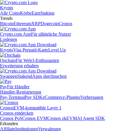
Krypto
Alle Coins
Körbe
Earn
Staking
Trends
Bitcoin
Ethereum
XRP
Dogecoin
Cronos
Crypto.com App
Für alltägliche Nutzer
Loslegen
Krypto
Visa Prepaid-Karte
Level Up
Onchain
Für Web3-Enthusiasten
Erweiterung erhalten
Swappen
Staken
dApps durchsuchen
Pay
Für Händler
Händler-Registrierung
Pay-Terminal
Pay SDK
eCommerce-Plugins
Vorhersagen
Cronos
EVM-kompatible Layer 1
Cronos entdecken
Cronos PoS
Cronos EVM
Cronos zkEVM
AI Agent SDK
Erkunden
Affiliate
Institutionen
Verwahrung