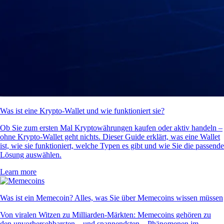
Was ist eine Krypto-Wallet und wie funktioniert sie?
Ob Sie zum ersten Mal Kryptowährungen kaufen oder aktiv handeln –
ohne Krypto-Wallet geht nichts. Dieser Guide erklärt, was eine Wallet
ist, wie sie funktioniert, welche Typen es gibt und wie Sie die passende
Lösung auswählen.
Learn more
Was ist ein Memecoin? Alles, was Sie über Memecoins wissen müssen
Von viralen Witzen zu Milliarden-Märkten: Memecoins gehören zu
den unvorhersehbarsten – und spannendsten – Phänomenen im