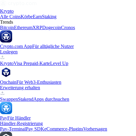
Krypto
Alle Coins
Körbe
Earn
Staking
Trends
Bitcoin
Ethereum
XRP
Dogecoin
Cronos
Crypto.com App
Für alltägliche Nutzer
Loslegen
Krypto
Visa Prepaid-Karte
Level Up
Onchain
Für Web3-Enthusiasten
Erweiterung erhalten
Swappen
Staken
dApps durchsuchen
Pay
Für Händler
Händler-Registrierung
Pay-Terminal
Pay SDK
eCommerce-Plugins
Vorhersagen