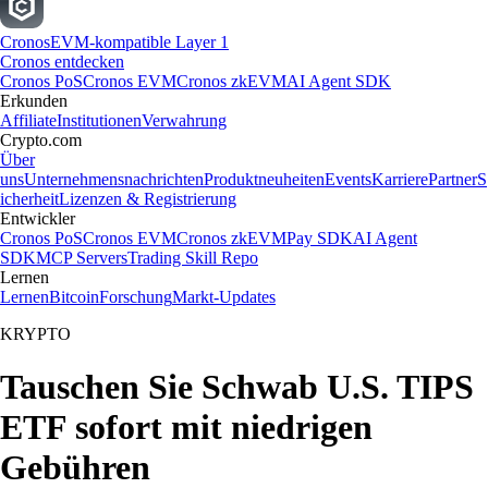
Cronos
EVM-kompatible Layer 1
Cronos entdecken
Cronos PoS
Cronos EVM
Cronos zkEVM
AI Agent SDK
Erkunden
Affiliate
Institutionen
Verwahrung
Crypto.com
Über
uns
Unternehmensnachrichten
Produktneuheiten
Events
Karriere
Partner
S
icherheit
Lizenzen & Registrierung
Entwickler
Cronos PoS
Cronos EVM
Cronos zkEVM
Pay SDK
AI Agent
SDK
MCP Servers
Trading Skill Repo
Lernen
Lernen
Bitcoin
Forschung
Markt-Updates
KRYPTO
Tauschen Sie Schwab U.S. TIPS
ETF sofort mit niedrigen
Gebühren