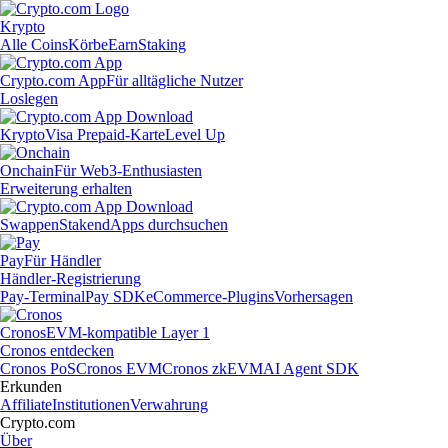
Krypto
Alle Coins
Körbe
Earn
Staking
Crypto.com App
Für alltägliche Nutzer
Loslegen
Krypto
Visa Prepaid-Karte
Level Up
Onchain
Für Web3-Enthusiasten
Erweiterung erhalten
Swappen
Staken
dApps durchsuchen
Pay
Für Händler
Händler-Registrierung
Pay-Terminal
Pay SDK
eCommerce-Plugins
Vorhersagen
Cronos
EVM-kompatible Layer 1
Cronos entdecken
Cronos PoS
Cronos EVM
Cronos zkEVM
AI Agent SDK
Erkunden
Affiliate
Institutionen
Verwahrung
Crypto.com
Über