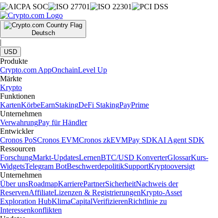
Deutsch
|
USD
Produkte
Crypto.com App
Onchain
Level Up
Märkte
Krypto
Funktionen
Karten
Körbe
Earn
Staking
DeFi Staking
Pay
Prime
Unternehmen
Verwahrung
Pay für Händler
Entwickler
Cronos PoS
Cronos EVM
Cronos zkEVM
Pay SDK
AI Agent SDK
Ressourcen
Forschung
Markt-Updates
Lernen
BTC/USD Konverter
Glossar
Kurs-
Widgets
Telegram Bot
Beschwerdepolitik
Support
Kryptooversigt
Unternehmen
Über uns
Roadmap
Karriere
Partner
Sicherheit
Nachweis der
Reserven
Affiliate
Lizenzen & Registrierungen
Krypto-Asset
Exploration Hub
Klima
Capital
Verifizieren
Richtlinie zu
Interessenkonflikten