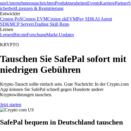
uns
Unternehmensnachrichten
Produktneuheiten
Events
Karriere
Partner
S
icherheit
Lizenzen & Registrierung
Entwickler
Cronos PoS
Cronos EVM
Cronos zkEVM
Pay SDK
AI Agent
SDK
MCP Servers
Trading Skill Repo
Lernen
Lernen
Bitcoin
Forschung
Markt-Updates
KRYPTO
Tauschen Sie SafePal sofort mit
niedrigen Gebühren
Krypto-Tausch sollte einfach sein. Gute Nachricht: In der Crypto.com
App können Sie SafePal schnell gegen Hunderte andere
Kryptowährungen tauschen.
Jetzt starten
SafePal bequem in Deutschland tauschen