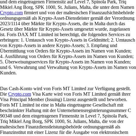
und dem eingetragenen Firmensitz auf Level 7, Spinola Park, Triq
Mikiel Ang Borg, SPK 1000, St. Julians, Malta, die unter dem Namen
Crypto.com
firmiert und von der maltesischen Finanzaufsichtsbehörde
ordnungsgemäß als Krypto-Asset-Dienstleister gemäß der Verordnung
2023/1114 über Märkte für Krypto-Assets, die in Malta durch das
Gesetz über Märkte für Krypto-Assets umgesetzt wurde, zugelassen
ist. Foris DAX MT Limited ist berechtigt, die folgenden Services zu
erbringen: 1. Umtausch von Krypto-Assets in Geldmittel; 2. Umtausch
von Krypto-Assets in andere Krypto-Assets; 3. Empfang und
Übermittlung von Orders für Krypto-Assets im Namen von Kunden;
4. Ausführung von Orders für Krypto-Assets im Namen von Kunden;
5. Überweisungsservices für Krypto-Assets im Namen von Kunden;
und 6. Verwahrung und Verwaltung von Krypto-Assets im Namen von
Kunden.
Das Cash-Konto wird von Foris MT Limited zur Verfügung gestellt.
Die
Crypto.com
Visa Karte wird von Foris MT Limited gemäß ihrer
Visa Principal Member (Issuing) Lizenz ausgestellt und beworben.
Foris MT Limited ist eine in Malta eingetragene Gesellschaft mit
beschränkter Haftung mit der Unternehmensregistrierungsnummer C
90348 und dem eingetragenen Firmensitz in Level 7, Spinola Park,
Triq Mikiel Ang Borg, SPK 1000, St. Julians, Malta, die von der
maltesischen Finanzdienstleistungsbehörde ordnungsgemäß als
Finanzinstitut mit einer Lizenz für die Ausgabe von elektronischem