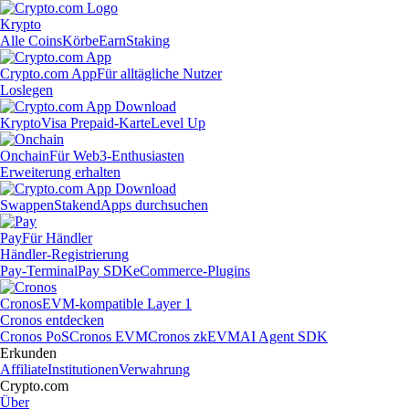
Krypto
Alle Coins
Körbe
Earn
Staking
Crypto.com App
Für alltägliche Nutzer
Loslegen
Krypto
Visa Prepaid-Karte
Level Up
Onchain
Für Web3-Enthusiasten
Erweiterung erhalten
Swappen
Staken
dApps durchsuchen
Pay
Für Händler
Händler-Registrierung
Pay-Terminal
Pay SDK
eCommerce-Plugins
Cronos
EVM-kompatible Layer 1
Cronos entdecken
Cronos PoS
Cronos EVM
Cronos zkEVM
AI Agent SDK
Erkunden
Affiliate
Institutionen
Verwahrung
Crypto.com
Über