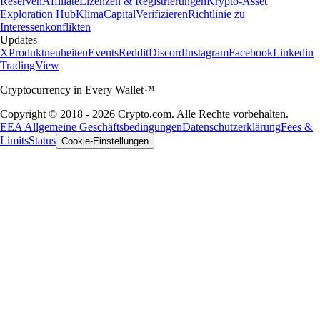
Reserven
Affiliate
Lizenzen & Registrierungen
Krypto-Asset
Exploration Hub
Klima
Capital
Verifizieren
Richtlinie zu
Interessenkonflikten
Updates
X
Produktneuheiten
Events
Reddit
Discord
Instagram
Facebook
Linkedin
TradingView
Cryptocurrency in Every Wallet™
Copyright © 2018 - 2026 Crypto.com. Alle Rechte vorbehalten.
EEA Allgemeine Geschäftsbedingungen
Datenschutzerklärung
Fees &
Limits
Status
Cookie-Einstellungen