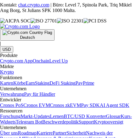
Kontakt:
chat.crypto.com
| Büro: Level 7, Spinola Park, Triq Mikiel
Ang Borg, St Julians SPK 1000 Malta.
Deutsch
|
USD
Produkte
Crypto.com App
Onchain
Level Up
Märkte
Krypto
Funktionen
Karten
Körbe
Earn
Staking
DeFi Staking
Pay
Prime
Unternehmen
Verwahrung
Pay für Händler
Entwickler
Cronos PoS
Cronos EVM
Cronos zkEVM
Pay SDK
AI Agent SDK
Ressourcen
Forschung
Markt-Updates
Lernen
BTC/USD Konverter
Glossar
Kurs-
Widgets
Telegram Bot
Beschwerdepolitik
Support
Kryptooversigt
Unternehmen
Über uns
Roadmap
Karriere
Partner
Sicherheit
Nachweis der