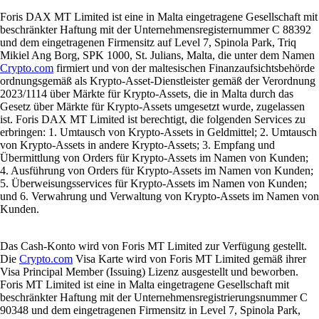
Foris DAX MT Limited ist eine in Malta eingetragene Gesellschaft mit
beschränkter Haftung mit der Unternehmensregisternummer C 88392
und dem eingetragenen Firmensitz auf Level 7, Spinola Park, Triq
Mikiel Ang Borg, SPK 1000, St. Julians, Malta, die unter dem Namen
Crypto.com
firmiert und von der maltesischen Finanzaufsichtsbehörde
ordnungsgemäß als Krypto-Asset-Dienstleister gemäß der Verordnung
2023/1114 über Märkte für Krypto-Assets, die in Malta durch das
Gesetz über Märkte für Krypto-Assets umgesetzt wurde, zugelassen
ist. Foris DAX MT Limited ist berechtigt, die folgenden Services zu
erbringen: 1. Umtausch von Krypto-Assets in Geldmittel; 2. Umtausch
von Krypto-Assets in andere Krypto-Assets; 3. Empfang und
Übermittlung von Orders für Krypto-Assets im Namen von Kunden;
4. Ausführung von Orders für Krypto-Assets im Namen von Kunden;
5. Überweisungsservices für Krypto-Assets im Namen von Kunden;
und 6. Verwahrung und Verwaltung von Krypto-Assets im Namen von
Kunden.
Das Cash-Konto wird von Foris MT Limited zur Verfügung gestellt.
Die
Crypto.com
Visa Karte wird von Foris MT Limited gemäß ihrer
Visa Principal Member (Issuing) Lizenz ausgestellt und beworben.
Foris MT Limited ist eine in Malta eingetragene Gesellschaft mit
beschränkter Haftung mit der Unternehmensregistrierungsnummer C
90348 und dem eingetragenen Firmensitz in Level 7, Spinola Park,