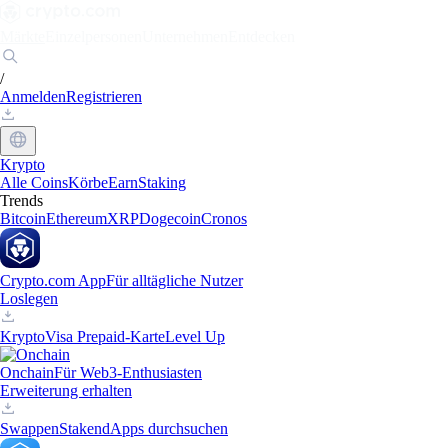
Märkte
Einzelpersonen
Unternehmen
Entdecken
/
Anmelden
Registrieren
Krypto
Alle Coins
Körbe
Earn
Staking
Trends
Bitcoin
Ethereum
XRP
Dogecoin
Cronos
Crypto.com App
Für alltägliche Nutzer
Loslegen
Krypto
Visa Prepaid-Karte
Level Up
Onchain
Für Web3-Enthusiasten
Erweiterung erhalten
Swappen
Staken
dApps durchsuchen