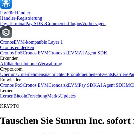
Pay
Für Händler
Händler-Registrierung
Pay-Terminal
Pay SDK
eCommerce-Plugins
Vorhersagen
Cronos
EVM-kompatible Layer 1
Cronos entdecken
Cronos PoS
Cronos EVM
Cronos zkEVM
AI Agent SDK
Erkunden
Affiliate
Institutionen
Verwahrung
Crypto.com
Über uns
Unternehmensnachrichten
Produktneuheiten
Events
Karriere
Pa
Entwickler
Cronos PoS
Cronos EVM
Cronos zkEVM
Pay SDK
AI Agent SDK
MCP
Lernen
Lernen
Bitcoin
Forschung
Markt-Updates
KRYPTO
Tauschen Sie Sunrun Inc. sofort