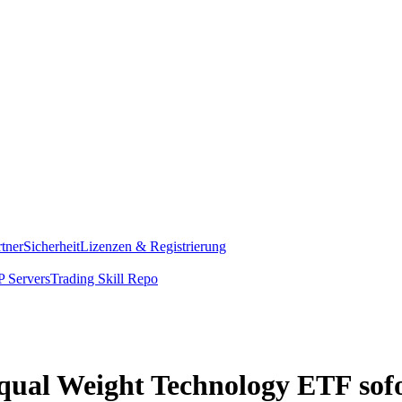
rtner
Sicherheit
Lizenzen & Registrierung
 Servers
Trading Skill Repo
qual Weight Technology ETF sof