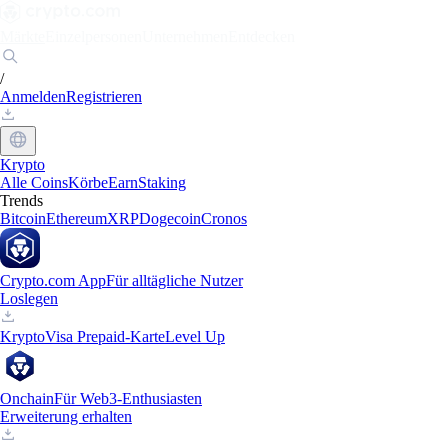
Märkte
Einzelpersonen
Unternehmen
Entdecken
/
Anmelden
Registrieren
Krypto
Alle Coins
Körbe
Earn
Staking
Trends
Bitcoin
Ethereum
XRP
Dogecoin
Cronos
Crypto.com App
Für alltägliche Nutzer
Loslegen
Krypto
Visa Prepaid-Karte
Level Up
Onchain
Für Web3-Enthusiasten
Erweiterung erhalten