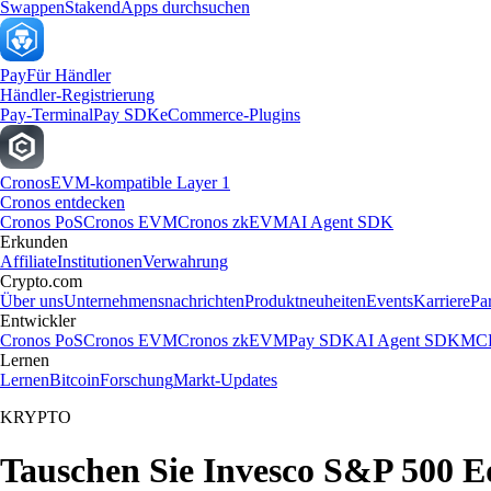
Swappen
Staken
dApps durchsuchen
Pay
Für Händler
Händler-Registrierung
Pay-Terminal
Pay SDK
eCommerce-Plugins
Cronos
EVM-kompatible Layer 1
Cronos entdecken
Cronos PoS
Cronos EVM
Cronos zkEVM
AI Agent SDK
Erkunden
Affiliate
Institutionen
Verwahrung
Crypto.com
Über uns
Unternehmensnachrichten
Produktneuheiten
Events
Karriere
Pa
Entwickler
Cronos PoS
Cronos EVM
Cronos zkEVM
Pay SDK
AI Agent SDK
MCP
Lernen
Lernen
Bitcoin
Forschung
Markt-Updates
KRYPTO
Tauschen Sie Invesco S&P 500 E