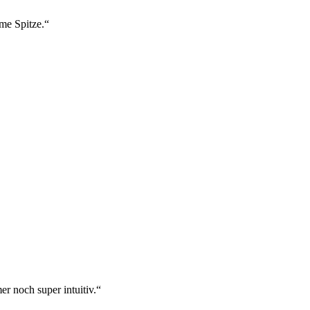
ame Spitze.“
r noch super intuitiv.“