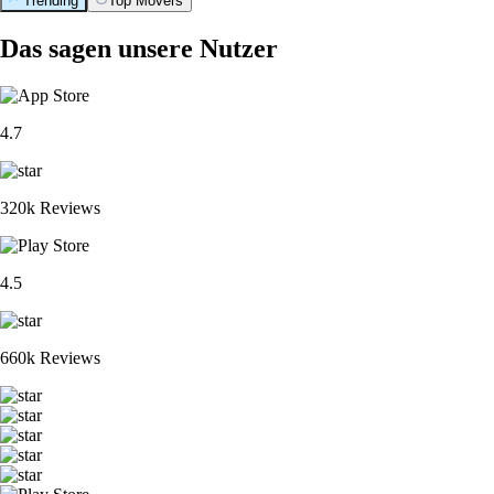
Trending
Top Movers
Das sagen unsere Nutzer
4.7
320k Reviews
4.5
660k Reviews