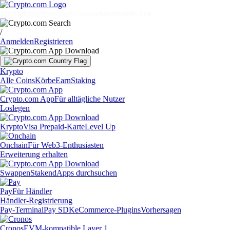
Märkte
Einzelpersonen
Unternehmen
Entdecken
/
Anmelden
Registrieren
Krypto
Alle Coins
Körbe
Earn
Staking
Crypto.com App
Für alltägliche Nutzer
Loslegen
Krypto
Visa Prepaid-Karte
Level Up
Onchain
Für Web3-Enthusiasten
Erweiterung erhalten
Swappen
Staken
dApps durchsuchen
Pay
Für Händler
Händler-Registrierung
Pay-Terminal
Pay SDK
eCommerce-Plugins
Vorhersagen
Cronos
EVM-kompatible Layer 1