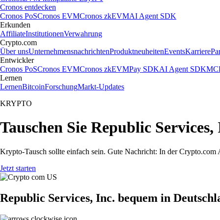
Cronos entdecken
Cronos PoS
Cronos EVM
Cronos zkEVM
AI Agent SDK
Erkunden
Affiliate
Institutionen
Verwahrung
Crypto.com
Über uns
Unternehmensnachrichten
Produktneuheiten
Events
Karriere
Pa
Entwickler
Cronos PoS
Cronos EVM
Cronos zkEVM
Pay SDK
AI Agent SDK
MCP
Lernen
Lernen
Bitcoin
Forschung
Markt-Updates
KRYPTO
Tauschen Sie Republic Services, 
Krypto-Tausch sollte einfach sein. Gute Nachricht: In der Crypto.co
Jetzt starten
Republic Services, Inc. bequem in Deutschl