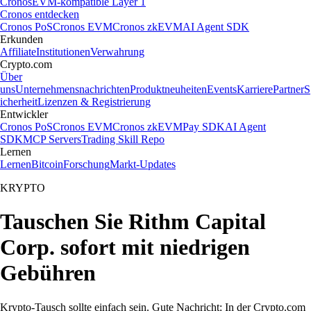
Cronos
EVM-kompatible Layer 1
Cronos entdecken
Cronos PoS
Cronos EVM
Cronos zkEVM
AI Agent SDK
Erkunden
Affiliate
Institutionen
Verwahrung
Crypto.com
Über
uns
Unternehmensnachrichten
Produktneuheiten
Events
Karriere
Partner
S
icherheit
Lizenzen & Registrierung
Entwickler
Cronos PoS
Cronos EVM
Cronos zkEVM
Pay SDK
AI Agent
SDK
MCP Servers
Trading Skill Repo
Lernen
Lernen
Bitcoin
Forschung
Markt-Updates
KRYPTO
Tauschen Sie Rithm Capital
Corp. sofort mit niedrigen
Gebühren
Krypto-Tausch sollte einfach sein. Gute Nachricht: In der Crypto.com