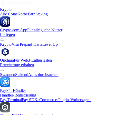
Krypto
Alle Coins
Körbe
Earn
Staking
Crypto.com App
Für alltägliche Nutzer
Loslegen
Krypto
Visa Prepaid-Karte
Level Up
Onchain
Für Web3-Enthusiasten
Erweiterung erhalten
Swappen
Staken
dApps durchsuchen
Pay
Für Händler
Händler-Registrierung
Pay-Terminal
Pay SDK
eCommerce-Plugins
Vorhersagen