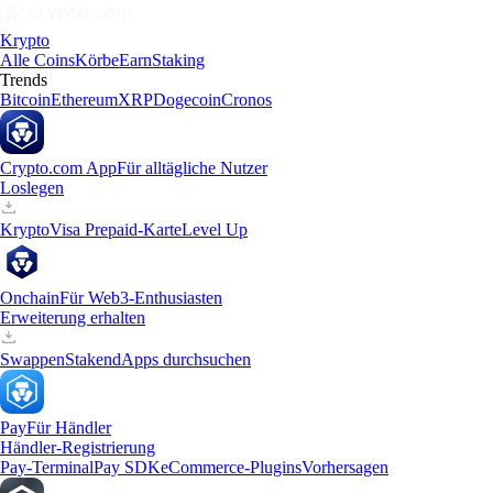
Krypto
Alle Coins
Körbe
Earn
Staking
Trends
Bitcoin
Ethereum
XRP
Dogecoin
Cronos
Crypto.com App
Für alltägliche Nutzer
Loslegen
Krypto
Visa Prepaid-Karte
Level Up
Onchain
Für Web3-Enthusiasten
Erweiterung erhalten
Swappen
Staken
dApps durchsuchen
Pay
Für Händler
Händler-Registrierung
Pay-Terminal
Pay SDK
eCommerce-Plugins
Vorhersagen