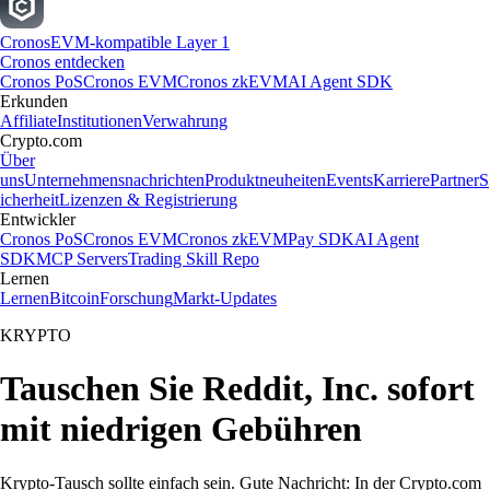
Cronos
EVM-kompatible Layer 1
Cronos entdecken
Cronos PoS
Cronos EVM
Cronos zkEVM
AI Agent SDK
Erkunden
Affiliate
Institutionen
Verwahrung
Crypto.com
Über
uns
Unternehmensnachrichten
Produktneuheiten
Events
Karriere
Partner
S
icherheit
Lizenzen & Registrierung
Entwickler
Cronos PoS
Cronos EVM
Cronos zkEVM
Pay SDK
AI Agent
SDK
MCP Servers
Trading Skill Repo
Lernen
Lernen
Bitcoin
Forschung
Markt-Updates
KRYPTO
Tauschen Sie Reddit, Inc. sofort
mit niedrigen Gebühren
Krypto-Tausch sollte einfach sein. Gute Nachricht: In der Crypto.com