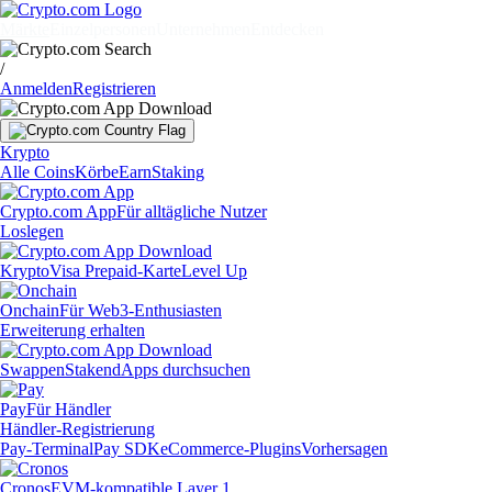
Märkte
Einzelpersonen
Unternehmen
Entdecken
/
Anmelden
Registrieren
Krypto
Alle Coins
Körbe
Earn
Staking
Crypto.com App
Für alltägliche Nutzer
Loslegen
Krypto
Visa Prepaid-Karte
Level Up
Onchain
Für Web3-Enthusiasten
Erweiterung erhalten
Swappen
Staken
dApps durchsuchen
Pay
Für Händler
Händler-Registrierung
Pay-Terminal
Pay SDK
eCommerce-Plugins
Vorhersagen
Cronos
EVM-kompatible Layer 1