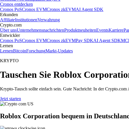
Cronos entdecken
Cronos PoS
Cronos EVM
Cronos zkEVM
AI Agent SDK
Erkunden
Affiliate
Institutionen
Verwahrung
Crypto.com
Über uns
Unternehmensnachrichten
Produktneuheiten
Events
Karriere
Pa
Entwickler
Cronos PoS
Cronos EVM
Cronos zkEVM
Pay SDK
AI Agent SDK
MCP
Lernen
Lernen
Bitcoin
Forschung
Markt-Updates
KRYPTO
Tauschen Sie Roblox Corporatio
Krypto-Tausch sollte einfach sein. Gute Nachricht: In der Crypto.c
Jetzt starten
Roblox Corporation bequem in Deutschlan