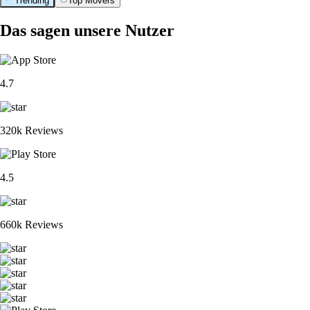
Trending
Top Movers
Das sagen unsere Nutzer
4.7
320k Reviews
4.5
660k Reviews