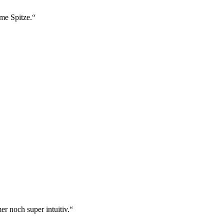
ame Spitze.“
r noch super intuitiv.“