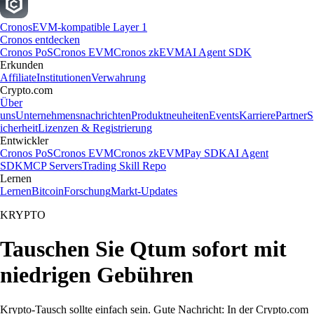
Cronos
EVM-kompatible Layer 1
Cronos entdecken
Cronos PoS
Cronos EVM
Cronos zkEVM
AI Agent SDK
Erkunden
Affiliate
Institutionen
Verwahrung
Crypto.com
Über
uns
Unternehmensnachrichten
Produktneuheiten
Events
Karriere
Partner
S
icherheit
Lizenzen & Registrierung
Entwickler
Cronos PoS
Cronos EVM
Cronos zkEVM
Pay SDK
AI Agent
SDK
MCP Servers
Trading Skill Repo
Lernen
Lernen
Bitcoin
Forschung
Markt-Updates
KRYPTO
Tauschen Sie Qtum sofort mit
niedrigen Gebühren
Krypto-Tausch sollte einfach sein. Gute Nachricht: In der Crypto.com