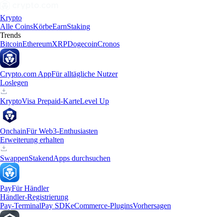
Krypto
Alle Coins
Körbe
Earn
Staking
Trends
Bitcoin
Ethereum
XRP
Dogecoin
Cronos
Crypto.com App
Für alltägliche Nutzer
Loslegen
Krypto
Visa Prepaid-Karte
Level Up
Onchain
Für Web3-Enthusiasten
Erweiterung erhalten
Swappen
Staken
dApps durchsuchen
Pay
Für Händler
Händler-Registrierung
Pay-Terminal
Pay SDK
eCommerce-Plugins
Vorhersagen