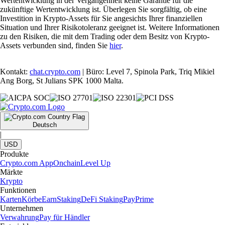
Wertentwicklung in der Vergangenheit keine Garantie für die
zukünftige Wertentwicklung ist. Überlegen Sie sorgfältig, ob eine
Investition in Krypto-Assets für Sie angesichts Ihrer finanziellen
Situation und Ihrer Risikotoleranz geeignet ist. Weitere Informationen
zu den Risiken, die mit dem Trading oder dem Besitz von Krypto-
Assets verbunden sind, finden Sie
hier
.
Kontakt:
chat.crypto.com
| Büro: Level 7, Spinola Park, Triq Mikiel
Ang Borg, St Julians SPK 1000 Malta.
Deutsch
|
USD
Produkte
Crypto.com App
Onchain
Level Up
Märkte
Krypto
Funktionen
Karten
Körbe
Earn
Staking
DeFi Staking
Pay
Prime
Unternehmen
Verwahrung
Pay für Händler