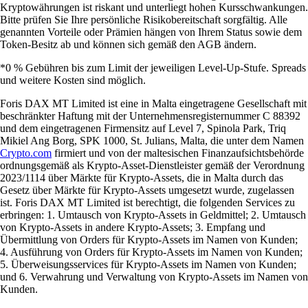
Kryptowährungen ist riskant und unterliegt hohen Kursschwankungen.
Bitte prüfen Sie Ihre persönliche Risikobereitschaft sorgfältig. Alle
genannten Vorteile oder Prämien hängen von Ihrem Status sowie dem
Token-Besitz ab und können sich gemäß den AGB ändern.
*0 % Gebühren bis zum Limit der jeweiligen Level-Up-Stufe. Spreads
und weitere Kosten sind möglich.
Foris DAX MT Limited ist eine in Malta eingetragene Gesellschaft mit
beschränkter Haftung mit der Unternehmensregisternummer C 88392
und dem eingetragenen Firmensitz auf Level 7, Spinola Park, Triq
Mikiel Ang Borg, SPK 1000, St. Julians, Malta, die unter dem Namen
Crypto.com
firmiert und von der maltesischen Finanzaufsichtsbehörde
ordnungsgemäß als Krypto-Asset-Dienstleister gemäß der Verordnung
2023/1114 über Märkte für Krypto-Assets, die in Malta durch das
Gesetz über Märkte für Krypto-Assets umgesetzt wurde, zugelassen
ist. Foris DAX MT Limited ist berechtigt, die folgenden Services zu
erbringen: 1. Umtausch von Krypto-Assets in Geldmittel; 2. Umtausch
von Krypto-Assets in andere Krypto-Assets; 3. Empfang und
Übermittlung von Orders für Krypto-Assets im Namen von Kunden;
4. Ausführung von Orders für Krypto-Assets im Namen von Kunden;
5. Überweisungsservices für Krypto-Assets im Namen von Kunden;
und 6. Verwahrung und Verwaltung von Krypto-Assets im Namen von
Kunden.