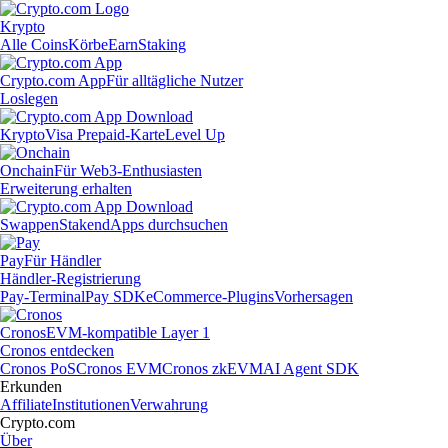
Krypto
Alle Coins
Körbe
Earn
Staking
Crypto.com App
Für alltägliche Nutzer
Loslegen
Krypto
Visa Prepaid-Karte
Level Up
Onchain
Für Web3-Enthusiasten
Erweiterung erhalten
Swappen
Staken
dApps durchsuchen
Pay
Für Händler
Händler-Registrierung
Pay-Terminal
Pay SDK
eCommerce-Plugins
Vorhersagen
Cronos
EVM-kompatible Layer 1
Cronos entdecken
Cronos PoS
Cronos EVM
Cronos zkEVM
AI Agent SDK
Erkunden
Affiliate
Institutionen
Verwahrung
Crypto.com
Über