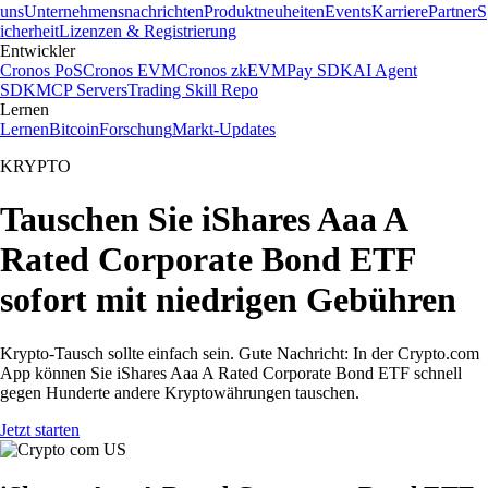
uns
Unternehmensnachrichten
Produktneuheiten
Events
Karriere
Partner
S
icherheit
Lizenzen & Registrierung
Entwickler
Cronos PoS
Cronos EVM
Cronos zkEVM
Pay SDK
AI Agent
SDK
MCP Servers
Trading Skill Repo
Lernen
Lernen
Bitcoin
Forschung
Markt-Updates
KRYPTO
Tauschen Sie iShares Aaa A
Rated Corporate Bond ETF
sofort mit niedrigen Gebühren
Krypto-Tausch sollte einfach sein. Gute Nachricht: In der Crypto.com
App können Sie iShares Aaa A Rated Corporate Bond ETF schnell
gegen Hunderte andere Kryptowährungen tauschen.
Jetzt starten