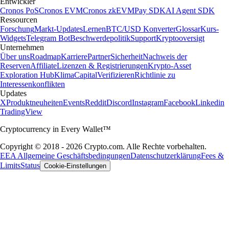
Entwickler
Cronos PoS
Cronos EVM
Cronos zkEVM
Pay SDK
AI Agent SDK
Ressourcen
Forschung
Markt-Updates
Lernen
BTC/USD Konverter
Glossar
Kurs-
Widgets
Telegram Bot
Beschwerdepolitik
Support
Kryptooversigt
Unternehmen
Über uns
Roadmap
Karriere
Partner
Sicherheit
Nachweis der
Reserven
Affiliate
Lizenzen & Registrierungen
Krypto-Asset
Exploration Hub
Klima
Capital
Verifizieren
Richtlinie zu
Interessenkonflikten
Updates
X
Produktneuheiten
Events
Reddit
Discord
Instagram
Facebook
Linkedin
TradingView
Cryptocurrency in Every Wallet™
Copyright © 2018 - 2026 Crypto.com. Alle Rechte vorbehalten.
EEA Allgemeine Geschäftsbedingungen
Datenschutzerklärung
Fees &
Limits
Status
Cookie-Einstellungen