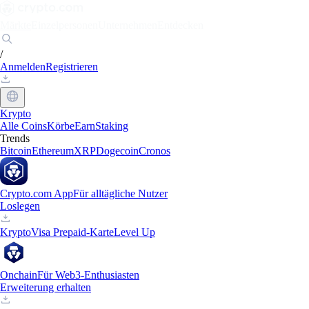
Märkte
Einzelpersonen
Unternehmen
Entdecken
/
Anmelden
Registrieren
Krypto
Alle Coins
Körbe
Earn
Staking
Trends
Bitcoin
Ethereum
XRP
Dogecoin
Cronos
Crypto.com App
Für alltägliche Nutzer
Loslegen
Krypto
Visa Prepaid-Karte
Level Up
Onchain
Für Web3-Enthusiasten
Erweiterung erhalten