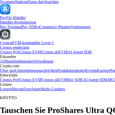
Swappen
Staken
dApps durchsuchen
Pay
Für Händler
Händler-Registrierung
Pay-Terminal
Pay SDK
eCommerce-Plugins
Vorhersagen
Cronos
EVM-kompatible Layer 1
Cronos entdecken
Cronos PoS
Cronos EVM
Cronos zkEVM
AI Agent SDK
Erkunden
Affiliate
Institutionen
Verwahrung
Crypto.com
Über uns
Unternehmensnachrichten
Produktneuheiten
Events
Karriere
Pa
Entwickler
Cronos PoS
Cronos EVM
Cronos zkEVM
Pay SDK
AI Agent SDK
MCP
Lernen
Lernen
Bitcoin
Forschung
Markt-Updates
KRYPTO
Tauschen Sie ProShares Ultra Q