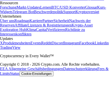
Ressourcen
Forschung
Markt-Updates
Lernen
BTC/USD Konverter
Glossar
Kurs-
Widgets
Telegram Bot
Beschwerdepolitik
Support
Kryptooversigt
Unternehmen
Über uns
Roadmap
Karriere
Partner
Sicherheit
Nachweis der
Reserven
Affiliate
Lizenzen & Registrierungen
Krypto-Asset
Exploration Hub
Klima
Capital
Verifizieren
Richtlinie zu
Interessenkonflikten
Updates
X
Produktneuheiten
Events
Reddit
Discord
Instagram
Facebook
Linkedin
TradingView
Cryptocurrency in Every Wallet™
Copyright © 2018 - 2026 Crypto.com. Alle Rechte vorbehalten.
EEA Allgemeine Geschäftsbedingungen
Datenschutzerklärung
Fees &
Limits
Status
Cookie-Einstellungen