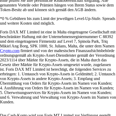
Bitte prüfen Sie Ihre persönliche Risikobereitschaft sorgfältig. Alle
genannten Vorteile oder Prämien hängen von Ihrem Status sowie dem
Token-Besitz ab und können sich gemäß den AGB ändern.
*0 % Gebühren bis zum Limit der jeweiligen Level-Up-Stufe. Spreads
und weitere Kosten sind möglich.
Foris DAX MT Limited ist eine in Malta eingetragene Gesellschaft mit
beschränkter Haftung mit der Unternehmensregisternummer C 88392
und dem eingetragenen Firmensitz auf Level 7, Spinola Park, Triq
Mikiel Ang Borg, SPK 1000, St. Julians, Malta, die unter dem Namen
Crypto.com
firmiert und von der maltesischen Finanzaufsichtsbehörde
ordnungsgemäß als Krypto-Asset-Dienstleister gemäß der Verordnung
2023/1114 über Märkte für Krypto-Assets, die in Malta durch das
Gesetz über Märkte für Krypto-Assets umgesetzt wurde, zugelassen
ist. Foris DAX MT Limited ist berechtigt, die folgenden Services zu
erbringen: 1. Umtausch von Krypto-Assets in Geldmittel; 2. Umtausch
von Krypto-Assets in andere Krypto-Assets; 3. Empfang und
Übermittlung von Orders für Krypto-Assets im Namen von Kunden;
4. Ausführung von Orders für Krypto-Assets im Namen von Kunden;
5. Überweisungsservices für Krypto-Assets im Namen von Kunden;
und 6. Verwahrung und Verwaltung von Krypto-Assets im Namen von
Kunden.
Das Cash-Konto wird von Foris MT Limited zur Verfügung gestellt.