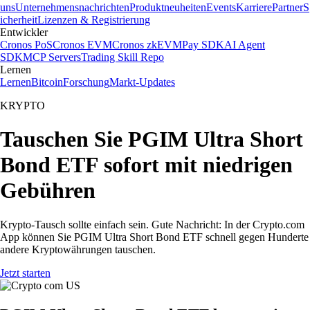
uns
Unternehmensnachrichten
Produktneuheiten
Events
Karriere
Partner
S
icherheit
Lizenzen & Registrierung
Entwickler
Cronos PoS
Cronos EVM
Cronos zkEVM
Pay SDK
AI Agent
SDK
MCP Servers
Trading Skill Repo
Lernen
Lernen
Bitcoin
Forschung
Markt-Updates
KRYPTO
Tauschen Sie PGIM Ultra Short
Bond ETF sofort mit niedrigen
Gebühren
Krypto-Tausch sollte einfach sein. Gute Nachricht: In der Crypto.com
App können Sie PGIM Ultra Short Bond ETF schnell gegen Hunderte
andere Kryptowährungen tauschen.
Jetzt starten