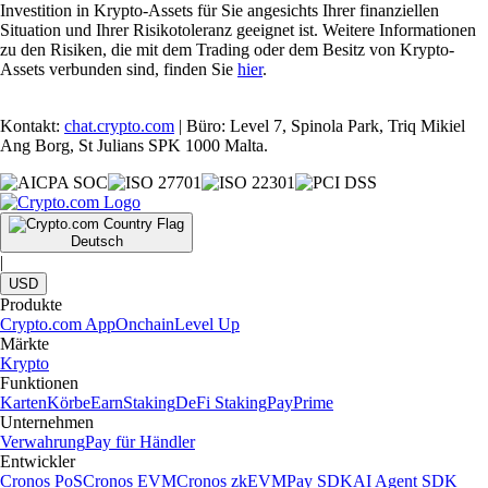
Investition in Krypto-Assets für Sie angesichts Ihrer finanziellen
Situation und Ihrer Risikotoleranz geeignet ist. Weitere Informationen
zu den Risiken, die mit dem Trading oder dem Besitz von Krypto-
Assets verbunden sind, finden Sie
hier
.
Kontakt:
chat.crypto.com
| Büro: Level 7, Spinola Park, Triq Mikiel
Ang Borg, St Julians SPK 1000 Malta.
Deutsch
|
USD
Produkte
Crypto.com App
Onchain
Level Up
Märkte
Krypto
Funktionen
Karten
Körbe
Earn
Staking
DeFi Staking
Pay
Prime
Unternehmen
Verwahrung
Pay für Händler
Entwickler
Cronos PoS
Cronos EVM
Cronos zkEVM
Pay SDK
AI Agent SDK