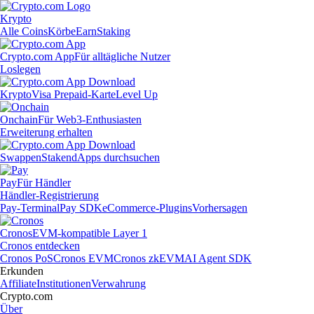
Krypto
Alle Coins
Körbe
Earn
Staking
Crypto.com App
Für alltägliche Nutzer
Loslegen
Krypto
Visa Prepaid-Karte
Level Up
Onchain
Für Web3-Enthusiasten
Erweiterung erhalten
Swappen
Staken
dApps durchsuchen
Pay
Für Händler
Händler-Registrierung
Pay-Terminal
Pay SDK
eCommerce-Plugins
Vorhersagen
Cronos
EVM-kompatible Layer 1
Cronos entdecken
Cronos PoS
Cronos EVM
Cronos zkEVM
AI Agent SDK
Erkunden
Affiliate
Institutionen
Verwahrung
Crypto.com
Über