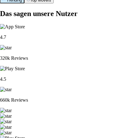
Trending
Top Movers
Das sagen unsere Nutzer
4.7
320k Reviews
4.5
660k Reviews