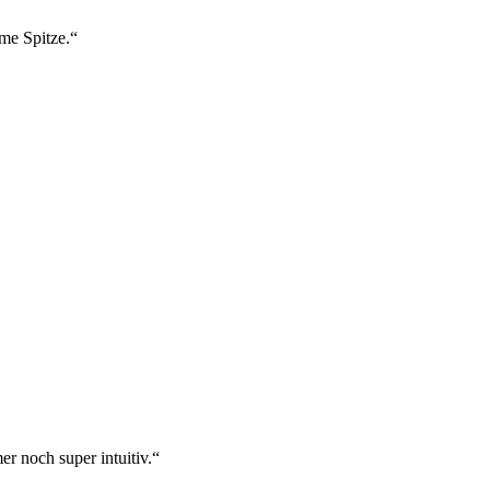
ame Spitze.“
r noch super intuitiv.“