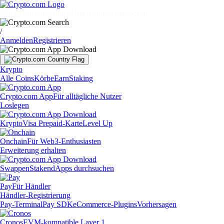
Märkte
Einzelpersonen
Unternehmen
Entdecken
/
Anmelden
Registrieren
Krypto
Alle Coins
Körbe
Earn
Staking
Crypto.com App
Für alltägliche Nutzer
Loslegen
Krypto
Visa Prepaid-Karte
Level Up
Onchain
Für Web3-Enthusiasten
Erweiterung erhalten
Swappen
Staken
dApps durchsuchen
Pay
Für Händler
Händler-Registrierung
Pay-Terminal
Pay SDK
eCommerce-Plugins
Vorhersagen
Cronos
EVM-kompatible Layer 1