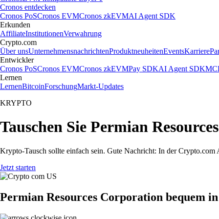
Cronos entdecken
Cronos PoS
Cronos EVM
Cronos zkEVM
AI Agent SDK
Erkunden
Affiliate
Institutionen
Verwahrung
Crypto.com
Über uns
Unternehmensnachrichten
Produktneuheiten
Events
Karriere
Pa
Entwickler
Cronos PoS
Cronos EVM
Cronos zkEVM
Pay SDK
AI Agent SDK
MCP
Lernen
Lernen
Bitcoin
Forschung
Markt-Updates
KRYPTO
Tauschen Sie Permian Resources
Krypto-Tausch sollte einfach sein. Gute Nachricht: In der Crypto.c
Jetzt starten
Permian Resources Corporation bequem in